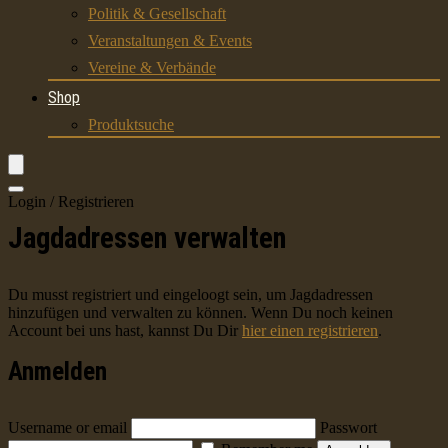
Politik & Gesellschaft
Veranstaltungen & Events
Vereine & Verbände
Shop
Produktsuche
Login / Registrieren
Jagdadressen verwalten
Du musst registriert und eingeloogt sein, um Jagdadressen
hinzufügen und verwalten zu können. Wenn Du noch keinen
Account bei uns hast, kannst Du Dir
hier einen registrieren
.
Anmelden
Username or email
Passwort