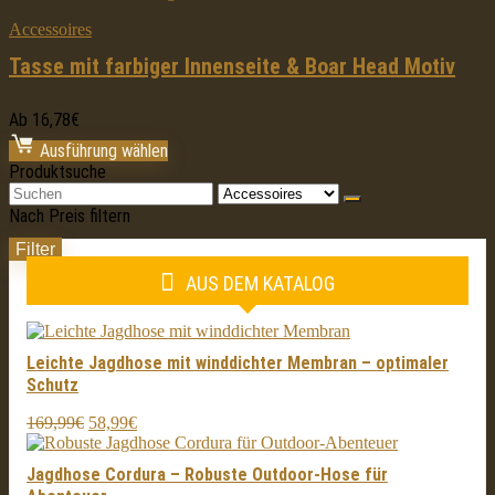
Accessoires
Tasse mit farbiger Innenseite & Boar Head Motiv
Ab
16,78
€
Ausführung wählen
Produktsuche
Search
for:
Nach Preis filtern
Filter
M
M
AUS DEM KATALOG
P
P
Leichte Jagdhose mit winddichter Membran – optimaler
Schutz
Ursprünglicher
Aktueller
169,99
€
58,99
€
Preis
Preis
war:
ist:
Jagdhose Cordura – Robuste Outdoor-Hose für
169,99€
58,99€.