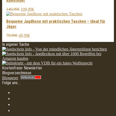
Abenteuer
Ursprünglicher
Aktueller
149,99
€
109,99
€
Preis
Preis
war:
ist:
Bequeme Jagdhose mit praktischen Taschen – Ideal für
149,99€
109,99€.
Jäger
Ursprünglicher
Aktueller
79,99
€
49,99
€
Preis
Preis
In eigener Sache
war:
ist:
79,99€
49,99€.
Kostenfreier Newsletter
Blogverzeichnisse
Bloggerei
Folge uns…