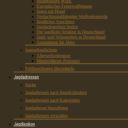
Beantragung WBK
Europäischer Feuerwaffenpass
Jagen mit Hund
Verdachtsunabhängige Waffenkontrolle
Jagdlicher Anschluss
Jagdgelegenheit finden
Die jagdliche Struktur in Deutschland
Jagd- und Schonzeiten in Deutschland
Ausstattung für Jäger
Jugendjagdschein
Alterserfordernisse
Minderjährige Personen
Prüfungsfragen übermitteln
Jagdadressen
Suche
Jagdadressen nach Bundesländern
Jagdadressen nach Kategorien
Jagdadresse hinzufügen
Jagdadressen verwalten
Jagdlexikon