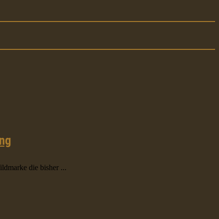
ung
ldmarke die bisher ...