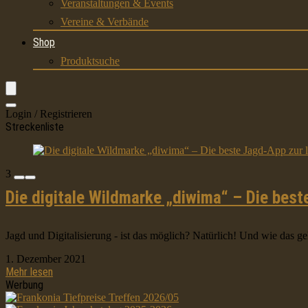
Veranstaltungen & Events
Vereine & Verbände
Shop
Produktsuche
Login / Registrieren
Streckenliste
3
Die digitale Wildmarke „diwima“ – Die best
Jagd und Digitalisierung - ist das möglich? Natürlich! Und wie das ge
1. Dezember 2021
Mehr lesen
Werbung