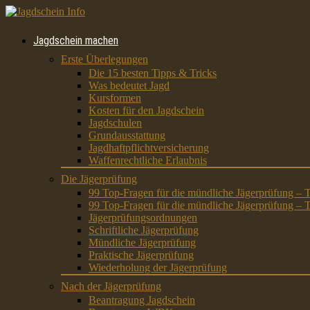
Jagdschein machen
Erste Überlegungen
Die 15 besten Tipps & Tricks
Was bedeutet Jagd
Kursformen
Kosten für den Jagdschein
Jagdschulen
Grundausstattung
Jagdhaftpflichtversicherung
Waffenrechtliche Erlaubnis
Die Jägerprüfung
99 Top-Fragen für die mündliche Jägerprüfung – T
99 Top-Fragen für die mündliche Jägerprüfung – T
Jägerprüfungsordnungen
Schriftliche Jägerprüfung
Mündliche Jägerprüfung
Praktische Jägerprüfung
Wiederholung der Jägerprüfung
Nach der Jägerprüfung
Beantragung Jagdschein