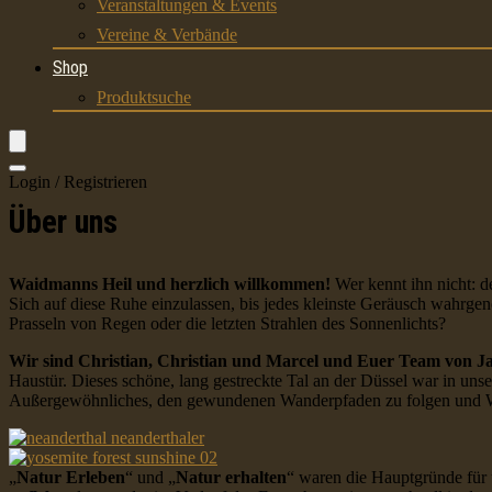
Veranstaltungen & Events
Vereine & Verbände
Shop
Produktsuche
Login / Registrieren
Über uns
Waidmanns Heil und herzlich willkommen!
Wer kennt ihn nicht: d
Sich auf diese Ruhe einzulassen, bis jedes kleinste Geräusch wahr
Prasseln von Regen oder die letzten Strahlen des Sonnenlichts?
Wir sind Christian, Christian und Marcel und Euer Team von J
Haustür. Dieses schöne, lang gestreckte Tal an der Düssel war in uns
Außergewöhnliches, den gewundenen Wanderpfaden zu folgen und Wald,
„
Natur Erleben
“ und „
Natur erhalten
“ waren die Hauptgründe für 