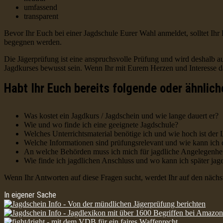
umfassend
transparent
Bevor Ihr Euch bei einer Jagdschule Eurer Wahl anmeldet, solltet I
begegnen werden.
Die Jägerprüfung ist eine anspruchsvolle Prüfung und wird deshalb 
Jagdkurses bewusst sein. Wenn Ihr mit Eurem Herzen und Interesse da
Habt Ihr Euch bereits folgende oder ähnlich
Was kostet ein Jagdkurs / Jagdschein und wie lange dauert er?
Wie und wo finde ich eine geeignete Jagdschule?
Welches Unterrichtsmaterial benötige ich und wie hoch ist de
Welche Informationen sind prüfungsrelevant und wie kann ich di
An welche Behörden muss ich mich für jagdliche Angelegenh
Wie finde ich jagdlichen Anschluss und wo kann ich später jag
Wenn Ihr Antworten auf diese Fragen sucht, werdet Ihr auf den nächst
In eigener Sache