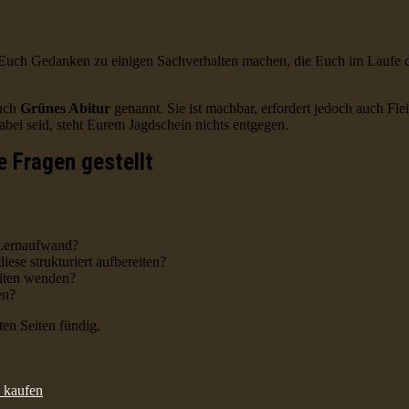
hr Euch Gedanken zu einigen Sachverhalten machen, die Euch im Laufe 
auch
Grünes Abitur
genannt. Sie ist machbar, erfordert jedoch auch Fle
bei seid, steht Eurem Jagdschein nichts entgegen.
e Fragen gestellt
r Lernaufwand?
ese strukturiert aufbereiten?
eiten wenden?
en?
en Seiten fündig.