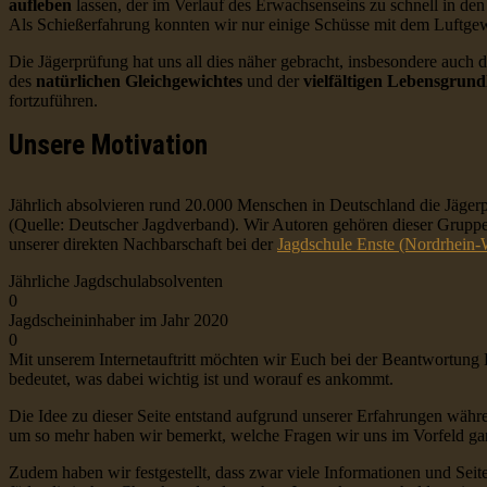
aufleben
lassen, der im Verlauf des Erwachsenseins zu schnell in de
Als Schießerfahrung konnten wir nur einige Schüsse mit dem Luftge
Die Jägerprüfung hat uns all dies näher gebracht, insbesondere auch
des
natürlichen Gleichgewichtes
und der
vielfältigen Lebensgrund
fortzuführen.
Unsere Motivation
Jährlich absolvieren rund 20.000 Menschen in Deutschland die Jäger
(Quelle: Deutscher Jagdverband). Wir Autoren gehören dieser Gruppe 
unserer direkten Nachbarschaft bei der
Jagdschule Enste (Nordrhein-
Jährliche Jagdschulabsolventen
0
Jagdscheininhaber im Jahr 2020
0
Mit unserem Internetauftritt möchten wir Euch bei der Beantwortung 
bedeutet, was dabei wichtig ist und worauf es ankommt.
Die Idee zu dieser Seite entstand aufgrund unserer Erfahrungen währ
um so mehr haben wir bemerkt, welche Fragen wir uns im Vorfeld gar n
Zudem haben wir festgestellt, dass zwar viele Informationen und Seite