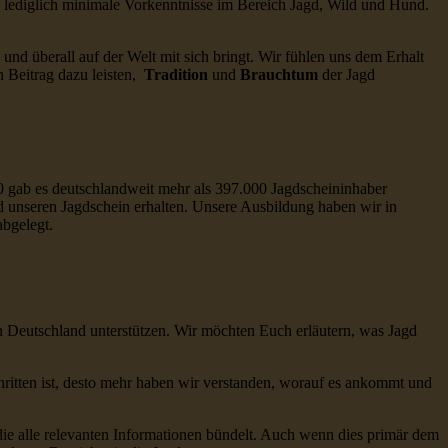
r lediglich minimale Vorkenntnisse im Bereich Jagd, Wild und Hund.
d und überall auf der Welt mit sich bringt. Wir fühlen uns dem Erhalt
Beitrag dazu leisten,
Tradition
und
Brauchtum
der Jagd
0 gab es deutschlandweit mehr als 397.000 Jagdscheininhaber
d unseren Jagdschein erhalten. Unsere Ausbildung haben wir in
bgelegt.
n Deutschland unterstützen. Wir möchten Euch erläutern, was Jagd
hritten ist, desto mehr haben wir verstanden, worauf es ankommt und
, die alle relevanten Informationen bündelt. Auch wenn dies primär dem