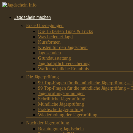
Jagdschein machen
Erste Überlegungen
Die 15 besten Tipps & Tricks
Was bedeutet Jagd
Kursformen
Kosten für den Jagdschein
Jagdschulen
Grundausstattung
Jagdhaftpflichtversicherung
Waffenrechtliche Erlaubnis
Die Jägerprüfung
99 Top-Fragen für die mündliche Jägerprüfung – T
99 Top-Fragen für die mündliche Jägerprüfung – T
Jägerprüfungsordnungen
Schriftliche Jägerprüfung
Mündliche Jägerprüfung
Praktische Jägerprüfung
Wiederholung der Jägerprüfung
Nach der Jägerprüfung
Beantragung Jagdschein