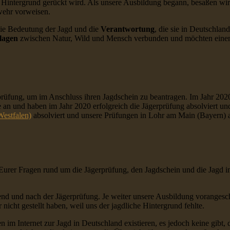
n Hintergrund gerückt wird. Als unsere Ausbildung begann, besaßen wi
wehr vorweisen.
 die Bedeutung der Jagd und die
Verantwortung
, die sie in Deutschlan
lagen
zwischen Natur, Wild und Mensch verbunden und möchten einen 
prüfung, um im Anschluss ihren Jagdschein zu beantragen. Im Jahr 202
an und haben im Jahr 2020 erfolgreich die Jägerprüfung absolviert un
Westfalen)
absolviert und unsere Prüfungen in Lohr am Main (Bayern) a
Eurer Fragen rund um die Jägerprüfung, den Jagdschein und die Jagd i
end und nach der Jägerprüfung. Je weiter unsere Ausbildung vorangesc
icht gestellt haben, weil uns der jagdliche Hintergrund fehlte.
n im Internet zur Jagd in Deutschland existieren, es jedoch keine gibt