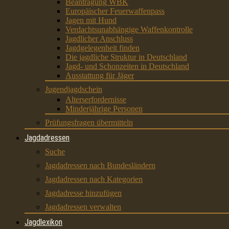
Beantragung WBK
Europäischer Feuerwaffenpass
Jagen mit Hund
Verdachtsunabhängige Waffenkontrolle
Jagdlicher Anschluss
Jagdgelegenheit finden
Die jagdliche Struktur in Deutschland
Jagd- und Schonzeiten in Deutschland
Ausstattung für Jäger
Jugendjagdschein
Alterserfordernisse
Minderjährige Personen
Prüfungsfragen übermitteln
Jagdadressen
Suche
Jagdadressen nach Bundesländern
Jagdadressen nach Kategorien
Jagdadresse hinzufügen
Jagdadressen verwalten
Jagdlexikon