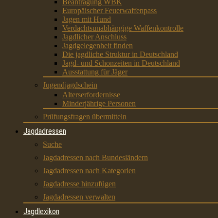
Beantragung WBK
Europäischer Feuerwaffenpass
Jagen mit Hund
Verdachtsunabhängige Waffenkontrolle
Jagdlicher Anschluss
Jagdgelegenheit finden
Die jagdliche Struktur in Deutschland
Jagd- und Schonzeiten in Deutschland
Ausstattung für Jäger
Jugendjagdschein
Alterserfordernisse
Minderjährige Personen
Prüfungsfragen übermitteln
Jagdadressen
Suche
Jagdadressen nach Bundesländern
Jagdadressen nach Kategorien
Jagdadresse hinzufügen
Jagdadressen verwalten
Jagdlexikon