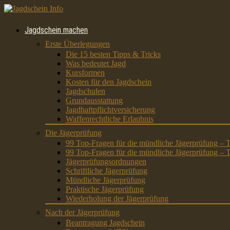
Jagdschein machen
Erste Überlegungen
Die 15 besten Tipps & Tricks
Was bedeutet Jagd
Kursformen
Kosten für den Jagdschein
Jagdschulen
Grundausstattung
Jagdhaftpflichtversicherung
Waffenrechtliche Erlaubnis
Die Jägerprüfung
99 Top-Fragen für die mündliche Jägerprüfung – T
99 Top-Fragen für die mündliche Jägerprüfung – T
Jägerprüfungsordnungen
Schriftliche Jägerprüfung
Mündliche Jägerprüfung
Praktische Jägerprüfung
Wiederholung der Jägerprüfung
Nach der Jägerprüfung
Beantragung Jagdschein