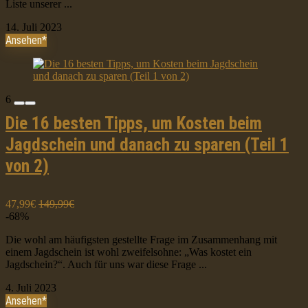
Liste unserer ...
14. Juli 2023
Ansehen*
6
Die 16 besten Tipps, um Kosten beim
Jagdschein und danach zu sparen (Teil 1
von 2)
47,99€
149,99€
-68%
Die wohl am häufigsten gestellte Frage im Zusammenhang mit
einem Jagdschein ist wohl zweifelsohne: „Was kostet ein
Jagdschein?“. Auch für uns war diese Frage ...
4. Juli 2023
Ansehen*