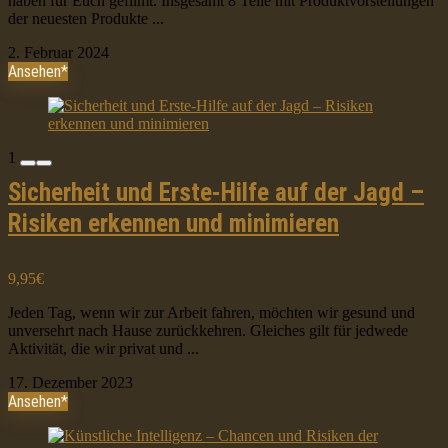
haben für Euch gefilmt. Insgesamt 8 Teile mit Produktvorstellungen
der neuesten Produkte ...
2. Februar 2024
Ansehen*
1
Sicherheit und Erste-Hilfe auf der Jagd –
Risiken erkennen und minimieren
9,95€
Jeden Tag, wenn wir zur Arbeit fahren, möchten wir gesund und
unversehrt nach Hause zurückkehren. Gleiches gilt für jedwede
Aktivität, die wir privat und ...
17. Dezember 2023
Ansehen*