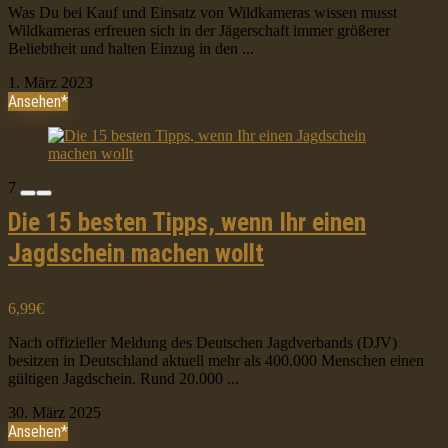
Was Du bei Kauf und Einsatz von Wildkameras wissen musst
Wildkameras erfreuen sich in der Jägerschaft immer größerer
Beliebtheit und halten Einzug in den ...
1. März 2023
Ansehen*
7
Die 15 besten Tipps, wenn Ihr einen
Jagdschein machen wollt
6,99€
Nach offizieller Meldung des Deutschen Jagdverbands (DJV)
besitzen in Deutschland aktuell mehr als 400.000 Menschen einen
gültigen Jagdschein. Rund 20.000 ...
30. März 2025
Ansehen*