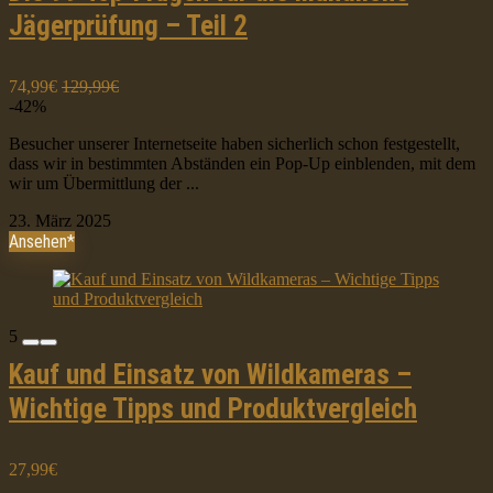
Jägerprüfung – Teil 2
74,99€
129,99€
-42%
Besucher unserer Internetseite haben sicherlich schon festgestellt,
dass wir in bestimmten Abständen ein Pop-Up einblenden, mit dem
wir um Übermittlung der ...
23. März 2025
Ansehen*
5
Kauf und Einsatz von Wildkameras –
Wichtige Tipps und Produktvergleich
27,99€