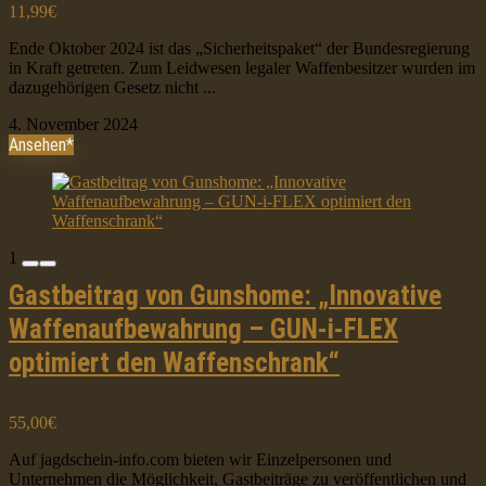
11,99€
Ende Oktober 2024 ist das „Sicherheitspaket“ der Bundesregierung
in Kraft getreten. Zum Leidwesen legaler Waffenbesitzer wurden im
dazugehörigen Gesetz nicht ...
4. November 2024
Ansehen*
1
Gastbeitrag von Gunshome: „Innovative
Waffenaufbewahrung – GUN-i-FLEX
optimiert den Waffenschrank“
55,00€
Auf jagdschein-info.com bieten wir Einzelpersonen und
Unternehmen die Möglichkeit, Gastbeiträge zu veröffentlichen und