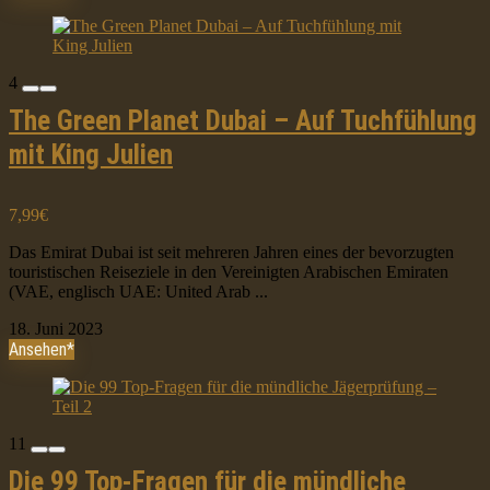
4
The Green Planet Dubai – Auf Tuchfühlung
mit King Julien
7,99€
Das Emirat Dubai ist seit mehreren Jahren eines der bevorzugten
touristischen Reiseziele in den Vereinigten Arabischen Emiraten
(VAE, englisch UAE: United Arab ...
18. Juni 2023
Ansehen*
11
Die 99 Top-Fragen für die mündliche