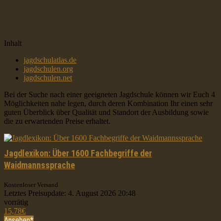
Inhalt
jagdschulatlas.de
jagdschulen.org
jagdschulen.net
Bei der Suche nach einer geeigneten Jagdschule können wir Euch 4
Möglichkeiten nahe legen, durch deren Kombination Ihr einen sehr
guten Überblick über Qualität und Standort der Ausbildung sowie
die zu erwartenden Preise erhaltet.
Jagdlexikon: Über 1600 Fachbegriffe der
Waidmannssprache
Kostenloser Versand
Letztes Preisupdate: 4. August 2026 20:48
vorrätig
15,78
€
Ansehen*