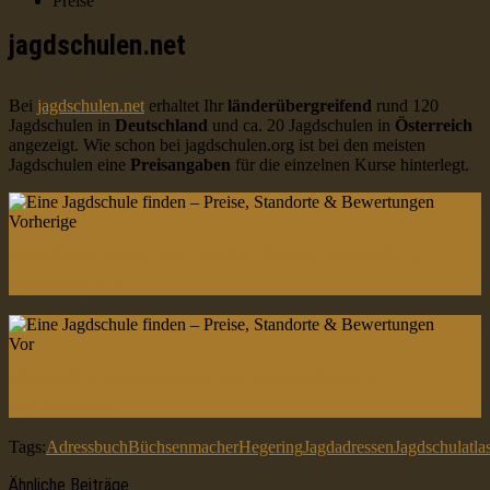
Preise
jagdschulen.net
Bei
jagdschulen.net
erhaltet Ihr
länderübergreifend
rund 120
Jagdschulen in
Deutschland
und ca. 20 Jagdschulen in
Österreich
angezeigt. Wie schon bei jagdschulen.org ist bei den meisten
Jagdschulen eine
Preisangaben
für die einzelnen Kurse hinterlegt.
Vorherige
Jagdlicher Anschluss - Revier, Begehungsschein &
Jagderlaubnis
Vor
Jägerprüfungsordnungen der Bundesländer in
Deutschland
Tags:
Adressbuch
Büchsenmacher
Hegering
Jagdadressen
Jagdschulatla
Ähnliche Beiträge