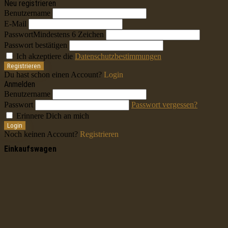
Neu registrieren
Benutzername
E-Mail
Passwort
Mindestens 6 Zeichen
Passwort bestätigen
Ich akzeptiere die
Datenschutzbestimmungen
Registrieren
Du hast schon einen Account?
Login
Anmelden
Benutzername
Passwort
Passwort vergessen?
Erinnere Dich an mich
Login
Noch keinen Account?
Registrieren
Einkaufswagen