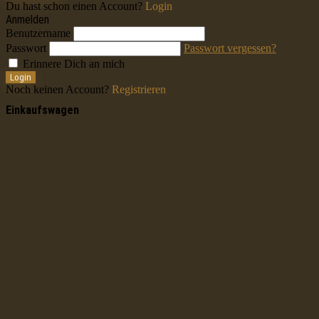
Du hast schon einen Account?
Login
Anmelden
Benutzername
Passwort
Passwort vergessen?
Erinnere Dich an mich
Login
Noch keinen Account?
Registrieren
Einkaufswagen