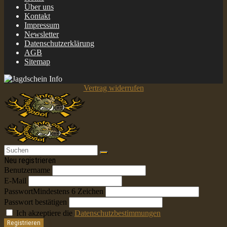
Über uns
Kontakt
Impressum
Newsletter
Datenschutzerklärung
AGB
Sitemap
Vertrag widerrufen
Neu registrieren
Benutzername
E-Mail
Passwort
Mindestens 6 Zeichen
Passwort bestätigen
Ich akzeptiere die
Datenschutzbestimmungen
Registrieren