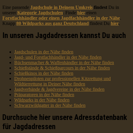
Eine passende
Jagdschule in Deinem Umkreis
findest
Du in
unserer
Kategorie Jagdschulen
. Finde
hier
einen
Forstfachhändler oder einen Jagdfachhändler in der Nähe
.
Knapp
80 Wildparks aus ganz Deutschland
findest Du
hier
.
In unseren Jagdadressen kannst Du auch
Jagdschulen in der Nähe finden
Jagd- und Forstfachhändler in der Nähe finden
Büchsenmacher & Waffenhändler in der Nähe finden
Schießstände & Schießparcours in der Nähe finden
Schießkinos in der Nähe finden
Drohnenpiloten zur professionellen Kitzrettung und
Wildtierrettung in Deiner Nähe finden
Jagdverbände & Jagdvereine in der Nähe finden
Präparatoren in der Nähe finden
Wildparks in der Nähe finden
Schwarzwildgatter in der Nähe finden
Durchsuche hier unsere Adressdatenbank
für Jagdadressen