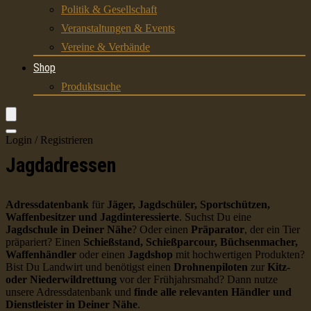
Politik & Gesellschaft
Veranstaltungen & Events
Vereine & Verbände
Shop
Produktsuche
Login / Registrieren
Jagdadressen
Adressdatenbank
für
Jäger, Jagdschüler, Sportschützen,
Waffenbesitzer und Jagdinteressierte
. Suchst Du eine
Jagdschule in Deiner Nähe
? Oder einen
Präparator
, der ein Tier
präpariert? Einen
Schießstand, Schießparcour, Büchsenmacher,
Waffenhändler
oder einen
Jagdshop
mit hochwertigen Produkten?
Bist Du Landwirt und benötigst einen
Drohnenpiloten
zur
Kitz-
oder Niederwildrettung
vor der Frühjahrsmahd? Dann nutze
unsere Adressdatenbank und
finde alle relevanten Händler und
Dienstleister in Deiner Nähe
.