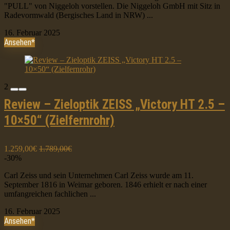
"PULL" von Niggeloh vorstellen. Die Niggeloh GmbH mit Sitz in
Radevormwald (Bergisches Land in NRW) ...
16. Februar 2025
Ansehen*
2
Review – Zieloptik ZEISS „Victory HT 2.5 –
10×50“ (Zielfernrohr)
1.259,00€
1.789,00€
-30%
Carl Zeiss und sein Unternehmen Carl Zeiss wurde am 11.
September 1816 in Weimar geboren. 1846 erhielt er nach einer
umfangreichen fachlichen ...
16. Februar 2025
Ansehen*