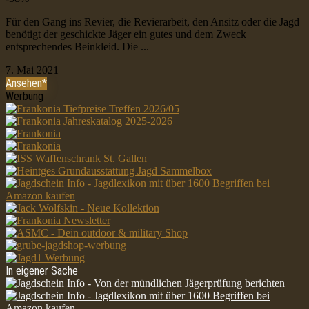
Für den Gang ins Revier, die Revierarbeit, den Ansitz oder die Jagd
benötigt der geschickte Jäger ein gutes und dem Zweck
entsprechendes Beinkleid. Die ...
7. Mai 2021
Ansehen*
Werbung
In eigener Sache