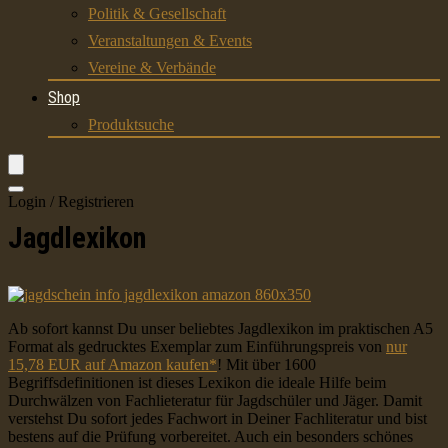
Politik & Gesellschaft
Veranstaltungen & Events
Vereine & Verbände
Shop
Produktsuche
Login / Registrieren
Jagdlexikon
Ab sofort kannst Du unser beliebtes Jagdlexikon im praktischen A5
Format als gedrucktes Exemplar zum Einführungspreis von
nur
15,78 EUR auf Amazon kaufen*
! Mit über 1600
Begriffsdefinitionen ist dieses Lexikon die ideale Hilfe beim
Durchwälzen von Fachlieteratur für Jagdschüler und Jäger. Damit
verstehst Du sofort jedes Fachwort in Deiner Fachliteratur und bist
bestens auf die Prüfung vorbereitet. Auch ein besonders schönes