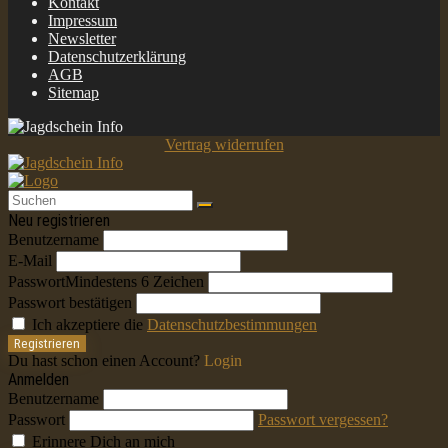
Kontakt
Impressum
Newsletter
Datenschutzerklärung
AGB
Sitemap
Vertrag widerrufen
Neu registrieren
Benutzername
E-Mail
Passwort
Mindestens 6 Zeichen
Passwort bestätigen
Ich akzeptiere die
Datenschutzbestimmungen
Registrieren
Du hast schon einen Account?
Login
Anmelden
Benutzername
Passwort
Passwort vergessen?
Erinnere Dich an mich