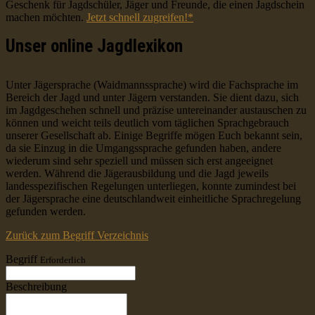
Geschenk für Jagdschüler, Jäger und Freunde, die einen Jagdschein
machen möchten.
Jetzt schnell zugreifen!*
Unser online Jagdlexikon
Unter Jägersprache (Waidmannssprache) wird die Fachsprache im
Bereich der Jagd und unter Jägern verstanden. Sie dient dazu, sich
im Jagdgeschehen schnell und präzise untereinander austauschen zu
können und weicht teils deutlich vom täglichen Sprachgebrauch
unserer Gesellschaft ab. Einige Begriffe mögen Euch bekannt sein,
da sie Einzug in die Umgangssprache gefunden haben, andere
wiederum sind sehr speziell und müssen sich erst angeeignet
werden. Während die Jägerausbildung und die Jagd jeweils
landesspezifischen Regelungen unterliegen, konnte zumindest bei
der Jägersprache eine deutschlandweit einheitliche Sprachregelung
gefunden werden.
Zurück zum Begriff Verzeichnis
Begriff
Erforderlich
Beschreibung