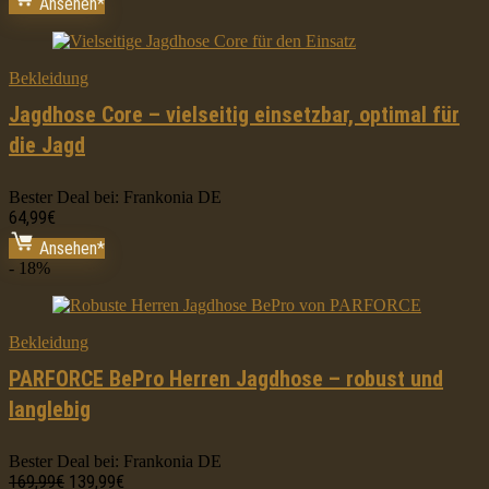
Ansehen*
war:
ist:
79,99€
49,99€.
Bekleidung
Jagdhose Core – vielseitig einsetzbar, optimal für
die Jagd
Bester Deal bei:
Frankonia DE
64,99
€
Ansehen*
- 18%
Bekleidung
PARFORCE BePro Herren Jagdhose – robust und
langlebig
Bester Deal bei:
Frankonia DE
Ursprünglicher
Aktueller
169,99
€
139,99
€