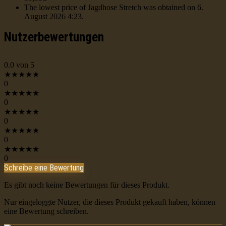
The lowest price of Jagdhose Stretch was obtained on 6.
August 2026 4:23.
Nutzerbewertungen
0.0
von 5
★
★
★
★
★
0
★
★
★
★
★
0
★
★
★
★
★
0
★
★
★
★
★
0
★
★
★
★
★
0
Schreibe eine Bewertung
Es gibt noch keine Bewertungen für dieses Produkt.
Nur eingeloggte Nutzer, die dieses Produkt gekauft haben, können
eine Bewertung schreiben.