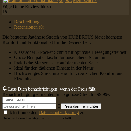
Frankonia.de
99,99€
Mehr sehen*
Füge Deine Review hinzu
18
Beschreibung
Rezensionen (0)
Die bequeme Jagdhose Stretch von HUBERTUS bietet höchsten
Komfort und Funktionalität für die Revierarbeit.
Klassischer 5-Pocket-Schnitt für optimale Bewegungsfreiheit
Große Beinpattentasche für ausreichend Stauraum
Praktische Messertasche auf der rechten Seite
Ideal für den täglichen Einsatz in der Natur
Hochwertiges Stretchmaterial für zusätzlichen Komfort und
Flexibilität
Lass Dich benachrichtigen, wenn der Preis fällt!
Benachrichtigung einrichten für Jagdhose Stretch - 99,99€
€
Preisalarm einrichten
Ich stimme den
Datenschutzerklärung
zu.
Du wirst benachrichtigt, wenn der Preis fällt.