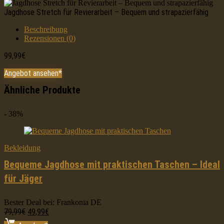
Jagdhose Stretch für Revierarbeit – Bequem und strapazierfähig
Beschreibung
Rezensionen (0)
99,99
€
Angebot ansehen*
Ähnliche Produkte
- 38%
Bekleidung
Bequeme Jagdhose mit praktischen Taschen – Ideal
für Jäger
Bester Deal bei:
Frankonia DE
Ursprünglicher
Aktueller
79,99
€
49,99
€
Preis
Preis