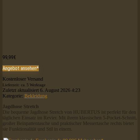
99,99
€
Angebot ansehen*
Kostenloser Versand
Lieferzeit: ca. 5 Werktage
Zuletzt aktualisiert 6. August 2026 4:23
Kategorie:
Bekleidung
Jagdhose Stretch
Die bequeme Jagdhose Stretch von HUBERTUS ist perfekt für den
täglichen Einsatz im Revier. Mit ihrem klassischen 5-Pocket-Schnitt,
großer Beinpattentasche und praktischer Messertasche rechts bietet
sie Funktionalität und Stil in einem.