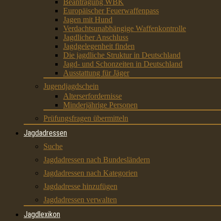
Beantragung WBK
Europäischer Feuerwaffenpass
Jagen mit Hund
Verdachtsunabhängige Waffenkontrolle
Jagdlicher Anschluss
Jagdgelegenheit finden
Die jagdliche Struktur in Deutschland
Jagd- und Schonzeiten in Deutschland
Ausstattung für Jäger
Jugendjagdschein
Alterserfordernisse
Minderjährige Personen
Prüfungsfragen übermitteln
Jagdadressen
Suche
Jagdadressen nach Bundesländern
Jagdadressen nach Kategorien
Jagdadresse hinzufügen
Jagdadressen verwalten
Jagdlexikon