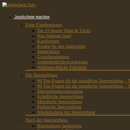
Jagdschein machen
Erste Überlegungen
Die 15 besten Tipps & Tricks
Was bedeutet Jagd
Kursformen
Kosten für den Jagdschein
Jagdschulen
Grundausstattung
Jagdhaftpflichtversicherung
Waffenrechtliche Erlaubnis
Die Jägerprüfung
99 Top-Fragen für die mündliche Jägerprüfung – T
99 Top-Fragen für die mündliche Jägerprüfung – T
Jägerprüfungsordnungen
Schriftliche Jägerprüfung
Mündliche Jägerprüfung
Praktische Jägerprüfung
Wiederholung der Jägerprüfung
Nach der Jägerprüfung
Beantragung Jagdschein