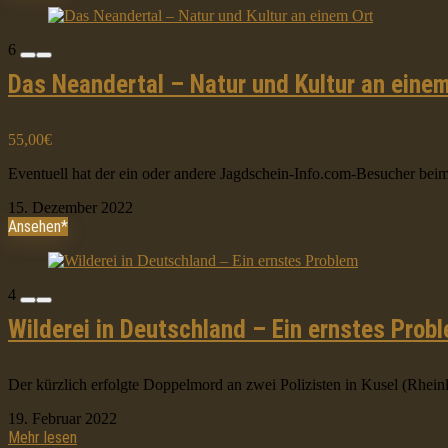
6
Das Neandertal – Natur und Kultur an eine
55,00€
Eventuell hat der ein oder andere Jagdschein-Info.com-Besucher beim 
15. Dezember 2022
Ansehen*
4
Wilderei in Deutschland – Ein ernstes Prob
Der kürzlich erfolgte Doppelmord an zwei Polizisten in Kusel (Rheinl
19. Februar 2022
Mehr lesen