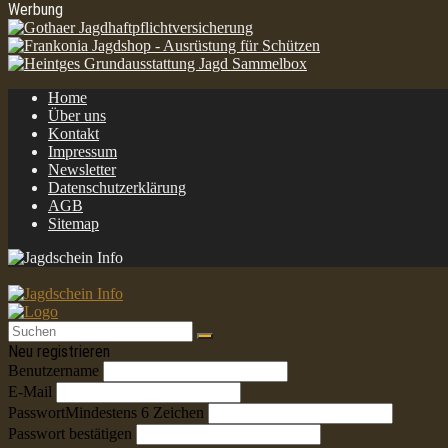
Werbung
Home
Über uns
Kontakt
Impressum
Newsletter
Datenschutzerklärung
AGB
Sitemap
Neu registrieren
Benutzername
E-Mail
Passwort
Mindestens 6 Zeichen
Passwort bestätigen