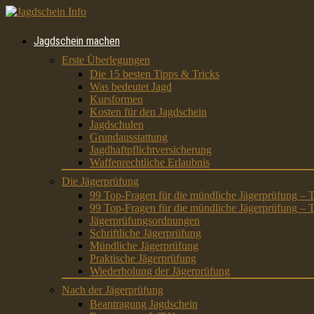
Jagdschein machen
Erste Überlegungen
Die 15 besten Tipps & Tricks
Was bedeutet Jagd
Kursformen
Kosten für den Jagdschein
Jagdschulen
Grundausstattung
Jagdhaftpflichtversicherung
Waffenrechtliche Erlaubnis
Die Jägerprüfung
99 Top-Fragen für die mündliche Jägerprüfung – T
99 Top-Fragen für die mündliche Jägerprüfung – T
Jägerprüfungsordnungen
Schriftliche Jägerprüfung
Mündliche Jägerprüfung
Praktische Jägerprüfung
Wiederholung der Jägerprüfung
Nach der Jägerprüfung
Beantragung Jagdschein