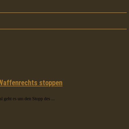
 Waffenrechts stoppen
 geht es um den Stopp des ...