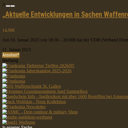
3
„Aktuelle Entwicklungen in Sachen Waffenr
14,90€
Am 10. Januar 2023 von 18:30 – 20:00h hat der VDB (Verband Deutsc
11. Januar 2023
Ansehen*
Werbung
In eigener Sache