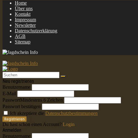
Home
Über uns
Kontakt
Impressum
Newsletter
Datenschutzerklärung
AGB
Sitemap
Neu registrieren
Benutzername
E-Mail
Passwort
Mindestens 6 Zeichen
Passwort bestätigen
Ich akzeptiere die
Datenschutzbestimmungen
Registrieren
Du hast schon einen Account?
Login
Anmelden
Benutzername