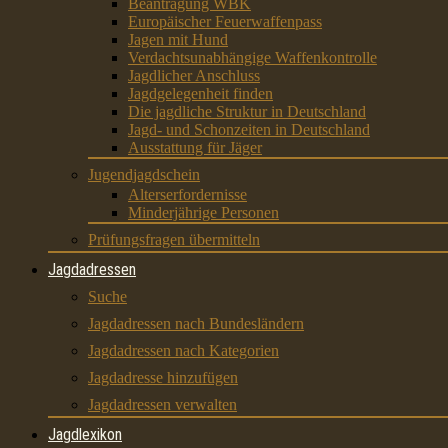
Beantragung WBK
Europäischer Feuerwaffenpass
Jagen mit Hund
Verdachtsunabhängige Waffenkontrolle
Jagdlicher Anschluss
Jagdgelegenheit finden
Die jagdliche Struktur in Deutschland
Jagd- und Schonzeiten in Deutschland
Ausstattung für Jäger
Jugendjagdschein
Alterserfordernisse
Minderjährige Personen
Prüfungsfragen übermitteln
Jagdadressen
Suche
Jagdadressen nach Bundesländern
Jagdadressen nach Kategorien
Jagdadresse hinzufügen
Jagdadressen verwalten
Jagdlexikon