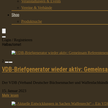
Veranstaltungen & Events
Vereine & Verbände
Shop
Produktsuche
Login / Registrieren
Halbautomat
2
VDB-Briefgenerator wieder aktiv: Gemeins
Der VDB (Verband Deutscher Büchsenmacher und Waffenfachhändler e.V
15. Januar 2023
Mehr lesen