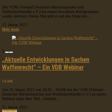
Der VDB (Verband Deutscher Büchsenmacher und
Waffenfachhändler e.V.) hat seinen bewährten Briefgenerator
wieder aktiviert. Dieses Mal geht es um den Stopp des ...
15. Januar 2023
Mehr lesen
3
„Aktuelle Entwicklungen in Sachen
Waffenrecht“ – Ein VDB Webinar
14,90€
Am 10. Januar 2023 von 18:30 – 20:00h hat der VDB (Verband
Deutscher Büchsenmacher und Waffenfachhändler e.V.) zu einem
Webinar unter dem Titel „Aktuelle ...
11. Januar 2023
Ansehen*