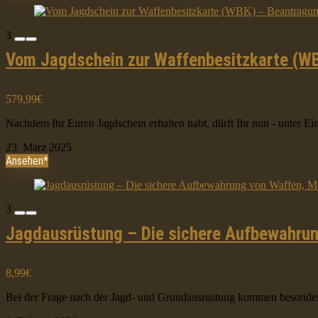
3
Vom Jagdschein zur Waffenbesitzkarte (W
579,99€
Nachdem Ihr Euren Jagdschein erhalten habt, dürft Ihr nun - unter E
23. März 2025
Ansehen*
3
Jagdausrüstung – Die sichere Aufbewahrun
8,99€
Bei der Frage nach der Jagd- und Grundausrüstung kommen besonders 