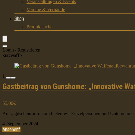
Veranstaltungen & Events
Vereine & Verbände
Shop
Produktsuche
Login / Registrieren
Kurzwaffe
1
Gastbeitrag von Gunshome: „Innovative Wa
55,00€
Auf jagdschein-info.com bieten wir Einzelpersonen und Unternehmen d
4. September 2024
Ansehen*