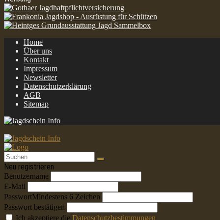
Home
Über uns
Kontakt
Impressum
Newsletter
Datenschutzerklärung
AGB
Sitemap
Neu registrieren
Benutzername
E-Mail
Passwort
Mindestens 6 Zeichen
Passwort bestätigen
Ich akzeptiere die
Datenschutzbestimmungen