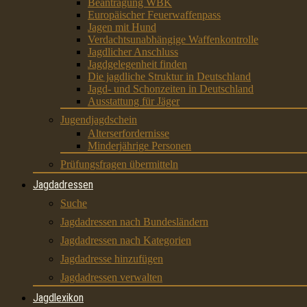
Beantragung WBK
Europäischer Feuerwaffenpass
Jagen mit Hund
Verdachtsunabhängige Waffenkontrolle
Jagdlicher Anschluss
Jagdgelegenheit finden
Die jagdliche Struktur in Deutschland
Jagd- und Schonzeiten in Deutschland
Ausstattung für Jäger
Jugendjagdschein
Alterserfordernisse
Minderjährige Personen
Prüfungsfragen übermitteln
Jagdadressen
Suche
Jagdadressen nach Bundesländern
Jagdadressen nach Kategorien
Jagdadresse hinzufügen
Jagdadressen verwalten
Jagdlexikon