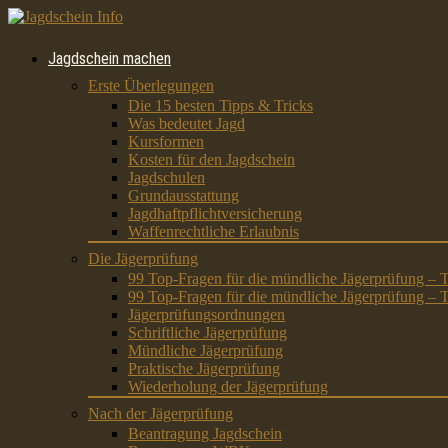
Jagdschein machen
Erste Überlegungen
Die 15 besten Tipps & Tricks
Was bedeutet Jagd
Kursformen
Kosten für den Jagdschein
Jagdschulen
Grundausstattung
Jagdhaftpflichtversicherung
Waffenrechtliche Erlaubnis
Die Jägerprüfung
99 Top-Fragen für die mündliche Jägerprüfung – T
99 Top-Fragen für die mündliche Jägerprüfung – T
Jägerprüfungsordnungen
Schriftliche Jägerprüfung
Mündliche Jägerprüfung
Praktische Jägerprüfung
Wiederholung der Jägerprüfung
Nach der Jägerprüfung
Beantragung Jagdschein