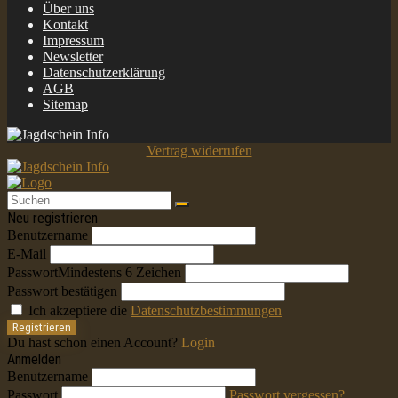
Über uns
Kontakt
Impressum
Newsletter
Datenschutzerklärung
AGB
Sitemap
Vertrag widerrufen
Neu registrieren
Benutzername
E-Mail
Passwort
Mindestens 6 Zeichen
Passwort bestätigen
Ich akzeptiere die
Datenschutzbestimmungen
Registrieren
Du hast schon einen Account?
Login
Anmelden
Benutzername
Passwort
Passwort vergessen?