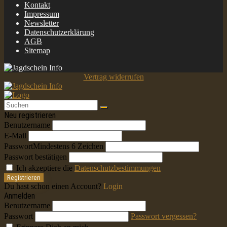
Kontakt
Impressum
Newsletter
Datenschutzerklärung
AGB
Sitemap
Vertrag widerrufen
Neu registrieren
Benutzername
E-Mail
Passwort
Mindestens 6 Zeichen
Passwort bestätigen
Ich akzeptiere die
Datenschutzbestimmungen
Registrieren
Du hast schon einen Account?
Login
Anmelden
Benutzername
Passwort
Passwort vergessen?