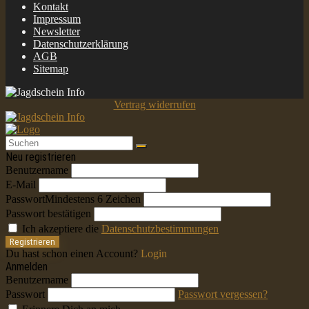
Kontakt
Impressum
Newsletter
Datenschutzerklärung
AGB
Sitemap
Vertrag widerrufen
Neu registrieren
Benutzername
E-Mail
Passwort
Mindestens 6 Zeichen
Passwort bestätigen
Ich akzeptiere die
Datenschutzbestimmungen
Registrieren
Du hast schon einen Account?
Login
Anmelden
Benutzername
Passwort
Passwort vergessen?