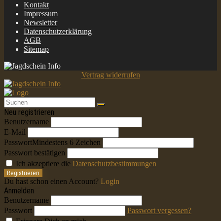
Kontakt
Impressum
Newsletter
Datenschutzerklärung
AGB
Sitemap
Vertrag widerrufen
Neu registrieren
Benutzername
E-Mail
Passwort
Mindestens 6 Zeichen
Passwort bestätigen
Ich akzeptiere die
Datenschutzbestimmungen
Registrieren
Du hast schon einen Account?
Login
Anmelden
Benutzername
Passwort
Passwort vergessen?