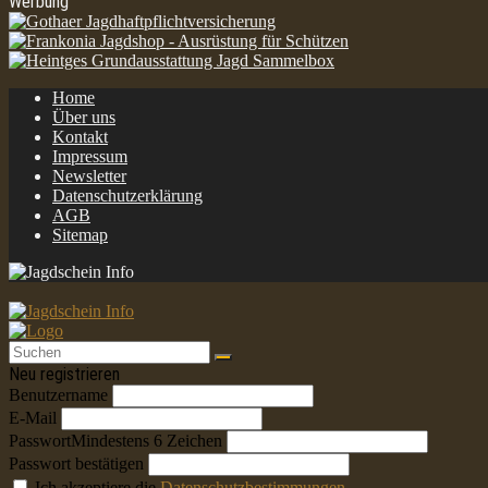
Werbung
Home
Über uns
Kontakt
Impressum
Newsletter
Datenschutzerklärung
AGB
Sitemap
Neu registrieren
Benutzername
E-Mail
Passwort
Mindestens 6 Zeichen
Passwort bestätigen
Ich akzeptiere die
Datenschutzbestimmungen