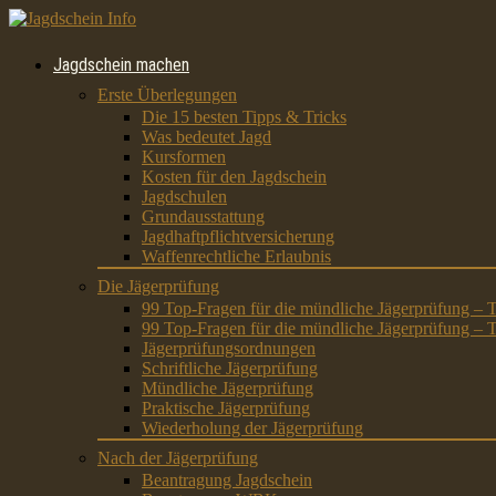
Jagdschein machen
Erste Überlegungen
Die 15 besten Tipps & Tricks
Was bedeutet Jagd
Kursformen
Kosten für den Jagdschein
Jagdschulen
Grundausstattung
Jagdhaftpflichtversicherung
Waffenrechtliche Erlaubnis
Die Jägerprüfung
99 Top-Fragen für die mündliche Jägerprüfung – T
99 Top-Fragen für die mündliche Jägerprüfung – T
Jägerprüfungsordnungen
Schriftliche Jägerprüfung
Mündliche Jägerprüfung
Praktische Jägerprüfung
Wiederholung der Jägerprüfung
Nach der Jägerprüfung
Beantragung Jagdschein