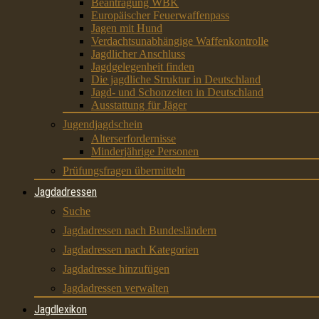
Beantragung WBK
Europäischer Feuerwaffenpass
Jagen mit Hund
Verdachtsunabhängige Waffenkontrolle
Jagdlicher Anschluss
Jagdgelegenheit finden
Die jagdliche Struktur in Deutschland
Jagd- und Schonzeiten in Deutschland
Ausstattung für Jäger
Jugendjagdschein
Alterserfordernisse
Minderjährige Personen
Prüfungsfragen übermitteln
Jagdadressen
Suche
Jagdadressen nach Bundesländern
Jagdadressen nach Kategorien
Jagdadresse hinzufügen
Jagdadressen verwalten
Jagdlexikon