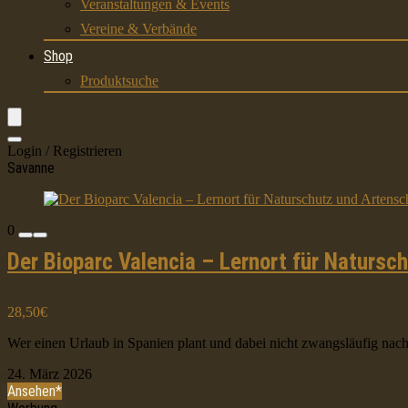
Veranstaltungen & Events
Vereine & Verbände
Shop
Produktsuche
Login / Registrieren
Savanne
0
Der Bioparc Valencia – Lernort für Natursc
28,50€
Wer einen Urlaub in Spanien plant und dabei nicht zwangsläufig nach d
24. März 2026
Ansehen*