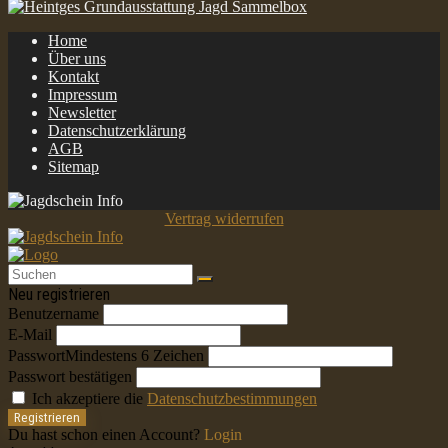
Home
Über uns
Kontakt
Impressum
Newsletter
Datenschutzerklärung
AGB
Sitemap
Vertrag widerrufen
Neu registrieren
Benutzername
E-Mail
Passwort
Mindestens 6 Zeichen
Passwort bestätigen
Ich akzeptiere die
Datenschutzbestimmungen
Registrieren
Du hast schon einen Account?
Login