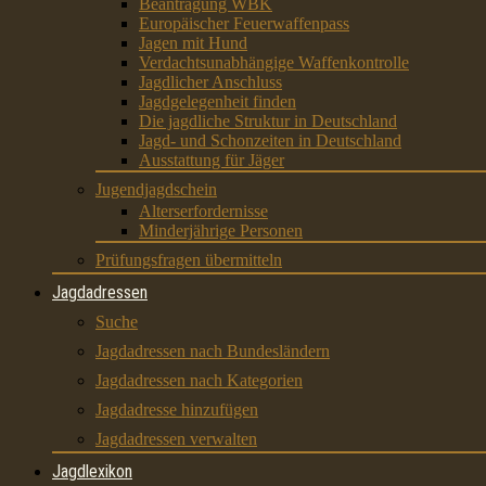
Beantragung WBK
Europäischer Feuerwaffenpass
Jagen mit Hund
Verdachtsunabhängige Waffenkontrolle
Jagdlicher Anschluss
Jagdgelegenheit finden
Die jagdliche Struktur in Deutschland
Jagd- und Schonzeiten in Deutschland
Ausstattung für Jäger
Jugendjagdschein
Alterserfordernisse
Minderjährige Personen
Prüfungsfragen übermitteln
Jagdadressen
Suche
Jagdadressen nach Bundesländern
Jagdadressen nach Kategorien
Jagdadresse hinzufügen
Jagdadressen verwalten
Jagdlexikon