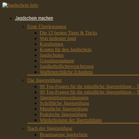
Jagdschein machen
Erste Überlegungen
Die 15 besten Tipps & Tricks
Was bedeutet Jagd
Kursformen
Kosten für den Jagdschein
Jagdschulen
Grundausstattung
Jagdhaftpflichtversicherung
Waffenrechtliche Erlaubnis
Die Jägerprüfung
99 Top-Fragen für die mündliche Jägerprüfung – T
99 Top-Fragen für die mündliche Jägerprüfung – T
Jägerprüfungsordnungen
Schriftliche Jägerprüfung
Mündliche Jägerprüfung
Praktische Jägerprüfung
Wiederholung der Jägerprüfung
Nach der Jägerprüfung
Beantragung Jagdschein