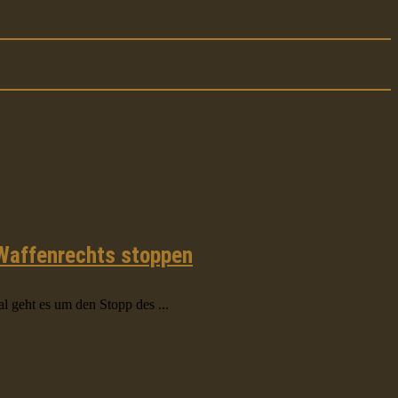
 Waffenrechts stoppen
 geht es um den Stopp des ...