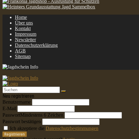
Home
Über uns
Kontakt
Impressum
Newsletter
Datenschutzerklärung
AGB
Sitemap
Neu registrieren
Benutzername
E-Mail
Passwort
Mindestens 6 Zeichen
Passwort bestätigen
Ich akzeptiere die
Datenschutzbestimmungen
Registrieren