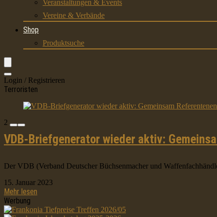
Veranstaltungen & Events
Vereine & Verbände
Shop
Produktsuche
Login / Registrieren
Terroristen
2
VDB-Briefgenerator wieder aktiv: Gemeins
Der VDB (Verband Deutscher Büchsenmacher und Waffenfachhändler e.V
15. Januar 2023
Mehr lesen
Werbung