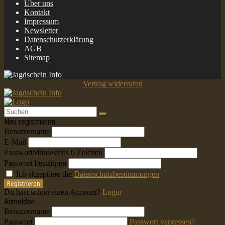
Über uns
Kontakt
Impressum
Newsletter
Datenschutzerklärung
AGB
Sitemap
Vertrag widerrufen
Neu registrieren
Benutzername
E-Mail
Passwort
Mindestens 6 Zeichen
Passwort bestätigen
Ich akzeptiere die
Datenschutzbestimmungen
Registrieren
Du hast schon einen Account?
Login
Anmelden
Benutzername
Passwort
Passwort vergessen?