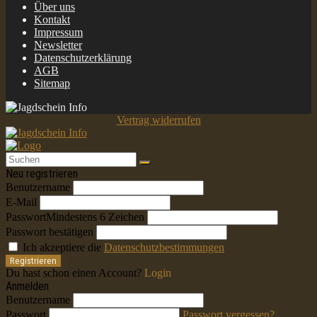
Über uns
Kontakt
Impressum
Newsletter
Datenschutzerklärung
AGB
Sitemap
Vertrag widerrufen
Neu registrieren
Benutzername
E-Mail
Passwort
Mindestens 6 Zeichen
Passwort bestätigen
Ich akzeptiere die
Datenschutzbestimmungen
Registrieren
Du hast schon einen Account?
Login
Anmelden
Benutzername
Passwort
Passwort vergessen?