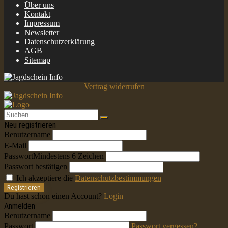
Über uns
Kontakt
Impressum
Newsletter
Datenschutzerklärung
AGB
Sitemap
Vertrag widerrufen
Neu registrieren
Benutzername
E-Mail
Passwort
Mindestens 6 Zeichen
Passwort bestätigen
Ich akzeptiere die
Datenschutzbestimmungen
Registrieren
Du hast schon einen Account?
Login
Anmelden
Benutzername
Passwort
Passwort vergessen?