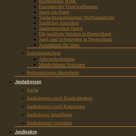
Beantragung WBK
Europäischer Feuerwaffenpass
Jagen mit Hund
Verdachtsunabhängige Waffenkontrolle
Jagdlicher Anschluss
Jagdgelegenheit finden
Die jagdliche Struktur in Deutschland
Jagd- und Schonzeiten in Deutschland
Ausstattung für Jäger
Jugendjagdschein
Alterserfordernisse
Minderjährige Personen
Prüfungsfragen übermitteln
Jagdadressen
Suche
Jagdadressen nach Bundesländern
Jagdadressen nach Kategorien
Jagdadresse hinzufügen
Jagdadressen verwalten
Jagdlexikon