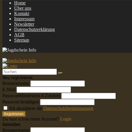
Home
Über uns
Kontakt
Impressum
Newsletter
Datenschutzerklärung
AGB
Sitemap
Neu registrieren
Benutzername
E-Mail
Passwort
Mindestens 6 Zeichen
Passwort bestätigen
Ich akzeptiere die
Datenschutzbestimmungen
Registrieren
Du hast schon einen Account?
Login
Anmelden
Benutzername