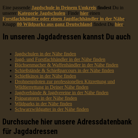
Eine passende
Jagdschule in Deinem Umkreis
findest
Du in
unserer
Kategorie Jagdschulen
. Finde
hier
einen
Forstfachhändler oder einen Jagdfachhändler in der Nähe
.
Knapp
80 Wildparks aus ganz Deutschland
findest Du
hier
.
In unseren Jagdadressen kannst Du auch
Jagdschulen in der Nähe finden
Jagd- und Forstfachhändler in der Nähe finden
Büchsenmacher & Waffenhändler in der Nähe finden
Schießstände & Schießparcours in der Nähe finden
Schießkinos in der Nähe finden
Drohnenpiloten zur professionellen Kitzrettung und
Wildtierrettung in Deiner Nähe finden
Jagdverbände & Jagdvereine in der Nähe finden
Präparatoren in der Nähe finden
Wildparks in der Nähe finden
Schwarzwildgatter in der Nähe finden
Durchsuche hier unsere Adressdatenbank
für Jagdadressen