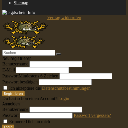
Sitemap
Vertrag widerrufen
Neu registrieren
Benutzername
E-Mail
Passwort
Mindestens 6 Zeichen
Passwort bestätigen
Ich akzeptiere die
Datenschutzbestimmungen
Registrieren
Du hast schon einen Account?
Login
Anmelden
Benutzername
Passwort
Passwort vergessen?
Erinnere Dich an mich
Login