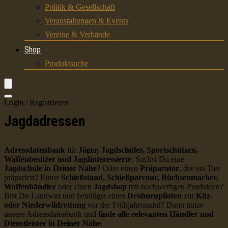
Politik & Gesellschaft
Veranstaltungen & Events
Vereine & Verbände
Shop
Produktsuche
Login / Registrieren
Jagdadressen
Adressdatenbank
für
Jäger, Jagdschüler, Sportschützen,
Waffenbesitzer und Jagdinteressierte
. Suchst Du eine
Jagdschule in Deiner Nähe
? Oder einen
Präparator
, der ein Tier
präpariert? Einen
Schießstand, Schießparcour, Büchsenmacher,
Waffenhändler
oder einen
Jagdshop
mit hochwertigen Produkten?
Bist Du Landwirt und benötigst einen
Drohnenpiloten
zur
Kitz-
oder Niederwildrettung
vor der Frühjahrsmahd? Dann nutze
unsere Adressdatenbank und
finde alle relevanten Händler und
Dienstleister in Deiner Nähe
.