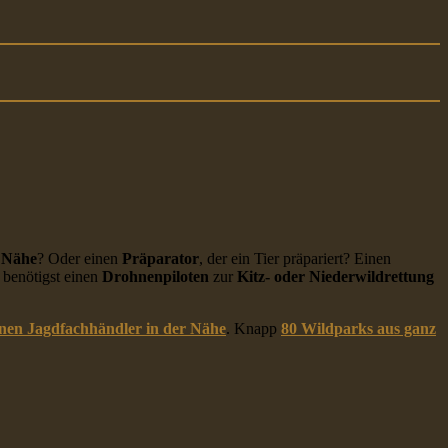
r Nähe
? Oder einen
Präparator
, der ein Tier präpariert? Einen
benötigst einen
Drohnenpiloten
zur
Kitz- oder Niederwildrettung
inen Jagdfachhändler in der Nähe
. Knapp
80 Wildparks aus ganz