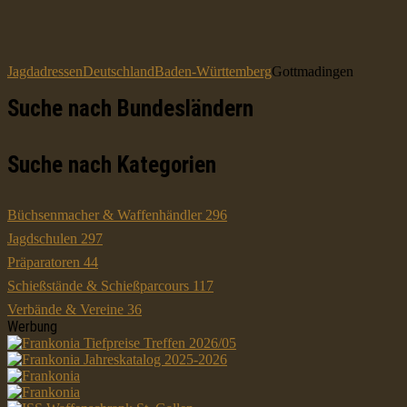
Jagdadressen
Deutschland
Baden-Württemberg
Gottmadingen
Suche nach Bundesländern
Suche nach Kategorien
Büchsenmacher & Waffenhändler
296
Jagdschulen
297
Präparatoren
44
Schießstände & Schießparcours
117
Verbände & Vereine
36
Werbung