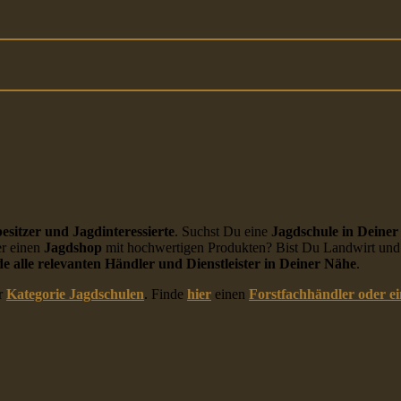
esitzer und Jagdinteressierte
. Suchst Du eine
Jagdschule in Deine
r einen
Jagdshop
mit hochwertigen Produkten? Bist Du Landwirt und 
de alle relevanten Händler und Dienstleister in Deiner Nähe
.
r
Kategorie Jagdschulen
. Finde
hier
einen
Forstfachhändler oder e