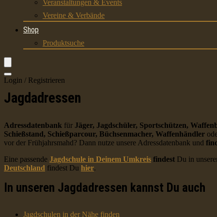
Veranstaltungen & Events
Vereine & Verbände
Shop
Produktsuche
Login / Registrieren
Jagdadressen
Adressdatenbank
für
Jäger, Jagdschüler, Sportschützen, Waffenb
Schießstand, Schießparcour, Büchsenmacher, Waffenhändler
ode
vor der Frühjahrsmahd? Dann nutze unsere Adressdatenbank und
fin
Eine passende
Jagdschule in Deinem Umkreis
findest
Du in unsere
Deutschland
findest Du
hier
.
In unseren Jagdadressen kannst Du auch
Jagdschulen in der Nähe finden