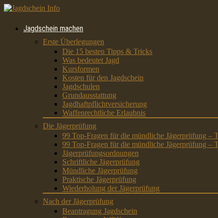
Jagdschein machen
Erste Überlegungen
Die 15 besten Tipps & Tricks
Was bedeutet Jagd
Kursformen
Kosten für den Jagdschein
Jagdschulen
Grundausstattung
Jagdhaftpflichtversicherung
Waffenrechtliche Erlaubnis
Die Jägerprüfung
99 Top-Fragen für die mündliche Jägerprüfung – T
99 Top-Fragen für die mündliche Jägerprüfung – T
Jägerprüfungsordnungen
Schriftliche Jägerprüfung
Mündliche Jägerprüfung
Praktische Jägerprüfung
Wiederholung der Jägerprüfung
Nach der Jägerprüfung
Beantragung Jagdschein