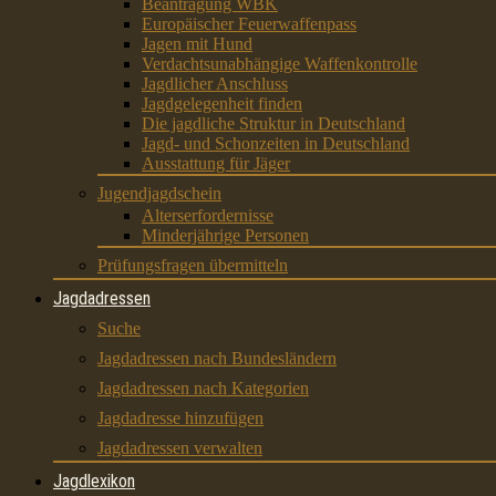
Beantragung WBK
Europäischer Feuerwaffenpass
Jagen mit Hund
Verdachtsunabhängige Waffenkontrolle
Jagdlicher Anschluss
Jagdgelegenheit finden
Die jagdliche Struktur in Deutschland
Jagd- und Schonzeiten in Deutschland
Ausstattung für Jäger
Jugendjagdschein
Alterserfordernisse
Minderjährige Personen
Prüfungsfragen übermitteln
Jagdadressen
Suche
Jagdadressen nach Bundesländern
Jagdadressen nach Kategorien
Jagdadresse hinzufügen
Jagdadressen verwalten
Jagdlexikon