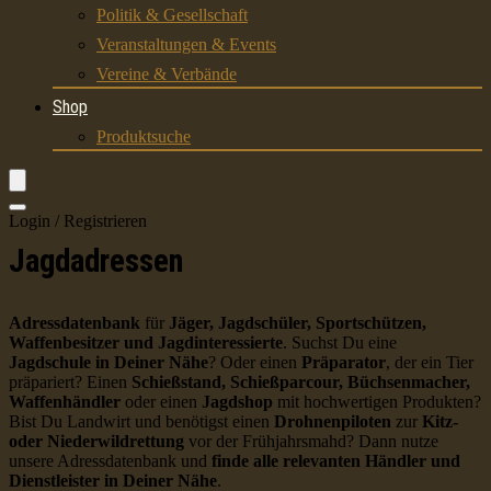
Politik & Gesellschaft
Veranstaltungen & Events
Vereine & Verbände
Shop
Produktsuche
Login / Registrieren
Jagdadressen
Adressdatenbank
für
Jäger, Jagdschüler, Sportschützen,
Waffenbesitzer und Jagdinteressierte
. Suchst Du eine
Jagdschule in Deiner Nähe
? Oder einen
Präparator
, der ein Tier
präpariert? Einen
Schießstand, Schießparcour, Büchsenmacher,
Waffenhändler
oder einen
Jagdshop
mit hochwertigen Produkten?
Bist Du Landwirt und benötigst einen
Drohnenpiloten
zur
Kitz-
oder Niederwildrettung
vor der Frühjahrsmahd? Dann nutze
unsere Adressdatenbank und
finde alle relevanten Händler und
Dienstleister in Deiner Nähe
.