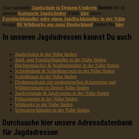
Eine passende
Jagdschule in Deinem Umkreis
findest
Du in
unserer
Kategorie Jagdschulen
. Finde
hier
einen
Forstfachhändler oder einen Jagdfachhändler in der Nähe
.
Knapp
80 Wildparks aus ganz Deutschland
findest Du
hier
.
In unseren Jagdadressen kannst Du auch
Jagdschulen in der Nähe finden
Jagd- und Forstfachhändler in der Nähe finden
Büchsenmacher & Waffenhändler in der Nähe finden
Schießstände & Schießparcours in der Nähe finden
Schießkinos in der Nähe finden
Drohnenpiloten zur professionellen Kitzrettung und
Wildtierrettung in Deiner Nähe finden
Jagdverbände & Jagdvereine in der Nähe finden
Präparatoren in der Nähe finden
Wildparks in der Nähe finden
Schwarzwildgatter in der Nähe finden
Durchsuche hier unsere Adressdatenbank
für Jagdadressen