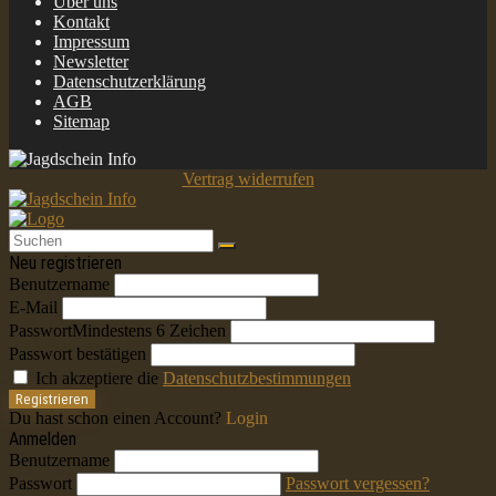
Über uns
Kontakt
Impressum
Newsletter
Datenschutzerklärung
AGB
Sitemap
Vertrag widerrufen
Neu registrieren
Benutzername
E-Mail
Passwort
Mindestens 6 Zeichen
Passwort bestätigen
Ich akzeptiere die
Datenschutzbestimmungen
Registrieren
Du hast schon einen Account?
Login
Anmelden
Benutzername
Passwort
Passwort vergessen?