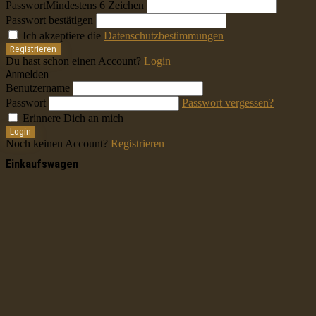
Passwort
Mindestens 6 Zeichen
Passwort bestätigen
Ich akzeptiere die
Datenschutzbestimmungen
Registrieren
Du hast schon einen Account?
Login
Anmelden
Benutzername
Passwort
Passwort vergessen?
Erinnere Dich an mich
Login
Noch keinen Account?
Registrieren
Einkaufswagen