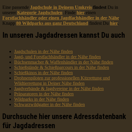
Eine passende
Jagdschule in Deinem Umkreis
findest
Du in
unserer
Kategorie Jagdschulen
. Finde
hier
einen
Forstfachhändler oder einen Jagdfachhändler in der Nähe
.
Knapp
80 Wildparks aus ganz Deutschland
findest Du
hier
.
In unseren Jagdadressen kannst Du auch
Jagdschulen in der Nähe finden
Jagd- und Forstfachhändler in der Nähe finden
Büchsenmacher & Waffenhändler in der Nähe finden
Schießstände & Schießparcours in der Nähe finden
Schießkinos in der Nähe finden
Drohnenpiloten zur professionellen Kitzrettung und
Wildtierrettung in Deiner Nähe finden
Jagdverbände & Jagdvereine in der Nähe finden
Präparatoren in der Nähe finden
Wildparks in der Nähe finden
Schwarzwildgatter in der Nähe finden
Durchsuche hier unsere Adressdatenbank
für Jagdadressen