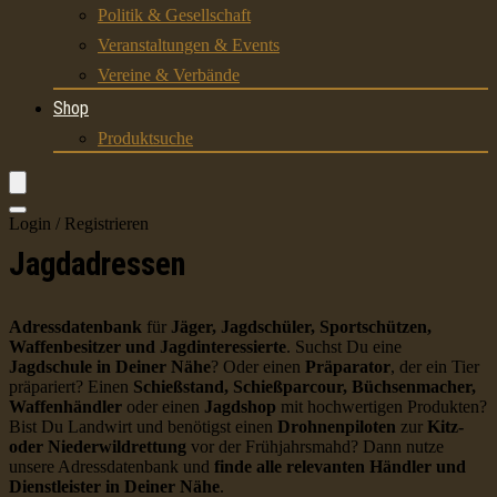
Politik & Gesellschaft
Veranstaltungen & Events
Vereine & Verbände
Shop
Produktsuche
Login / Registrieren
Jagdadressen
Adressdatenbank
für
Jäger, Jagdschüler, Sportschützen,
Waffenbesitzer und Jagdinteressierte
. Suchst Du eine
Jagdschule in Deiner Nähe
? Oder einen
Präparator
, der ein Tier
präpariert? Einen
Schießstand, Schießparcour, Büchsenmacher,
Waffenhändler
oder einen
Jagdshop
mit hochwertigen Produkten?
Bist Du Landwirt und benötigst einen
Drohnenpiloten
zur
Kitz-
oder Niederwildrettung
vor der Frühjahrsmahd? Dann nutze
unsere Adressdatenbank und
finde alle relevanten Händler und
Dienstleister in Deiner Nähe
.