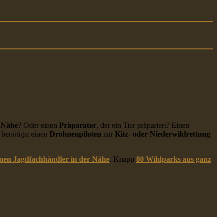
r Nähe
? Oder einen
Präparator
, der ein Tier präpariert? Einen
benötigst einen
Drohnenpiloten
zur
Kitz- oder Niederwildrettung
inen Jagdfachhändler in der Nähe
. Knapp
80 Wildparks aus ganz