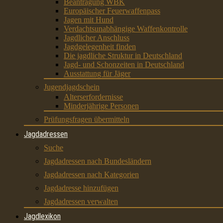
Beantragung WBK
Europäischer Feuerwaffenpass
Jagen mit Hund
Verdachtsunabhängige Waffenkontrolle
Jagdlicher Anschluss
Jagdgelegenheit finden
Die jagdliche Struktur in Deutschland
Jagd- und Schonzeiten in Deutschland
Ausstattung für Jäger
Jugendjagdschein
Alterserfordernisse
Minderjährige Personen
Prüfungsfragen übermitteln
Jagdadressen
Suche
Jagdadressen nach Bundesländern
Jagdadressen nach Kategorien
Jagdadresse hinzufügen
Jagdadressen verwalten
Jagdlexikon