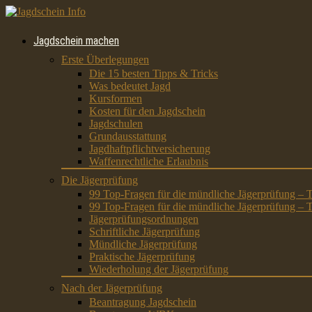
Jagdschein machen
Erste Überlegungen
Die 15 besten Tipps & Tricks
Was bedeutet Jagd
Kursformen
Kosten für den Jagdschein
Jagdschulen
Grundausstattung
Jagdhaftpflichtversicherung
Waffenrechtliche Erlaubnis
Die Jägerprüfung
99 Top-Fragen für die mündliche Jägerprüfung – T
99 Top-Fragen für die mündliche Jägerprüfung – T
Jägerprüfungsordnungen
Schriftliche Jägerprüfung
Mündliche Jägerprüfung
Praktische Jägerprüfung
Wiederholung der Jägerprüfung
Nach der Jägerprüfung
Beantragung Jagdschein