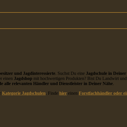
esitzer und Jagdinteressierte
. Suchst Du eine
Jagdschule in Deine
r einen
Jagdshop
mit hochwertigen Produkten? Bist Du Landwirt und 
de alle relevanten Händler und Dienstleister in Deiner Nähe
.
r
Kategorie Jagdschulen
. Finde
hier
einen
Forstfachhändler oder e