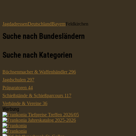
Jagdadressen
Deutschland
Bayern
Feldkirchen
Suche nach Bundesländern
Suche nach Kategorien
Büchsenmacher & Waffenhändler
296
Jagdschulen
297
Präparatoren
44
Schießstände & Schießparcours
117
Verbände & Vereine
36
Werbung