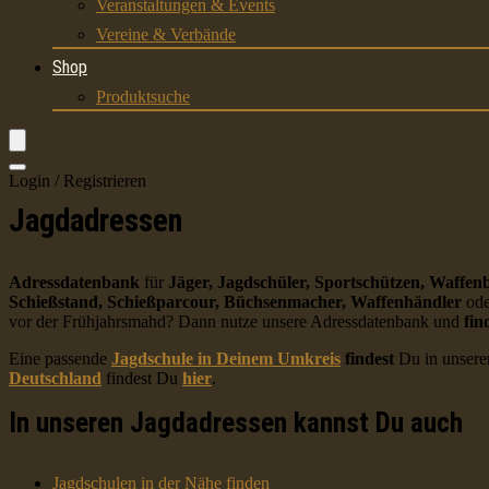
Veranstaltungen & Events
Vereine & Verbände
Shop
Produktsuche
Login / Registrieren
Jagdadressen
Adressdatenbank
für
Jäger, Jagdschüler, Sportschützen, Waffenb
Schießstand, Schießparcour, Büchsenmacher, Waffenhändler
ode
vor der Frühjahrsmahd? Dann nutze unsere Adressdatenbank und
fin
Eine passende
Jagdschule in Deinem Umkreis
findest
Du in unsere
Deutschland
findest Du
hier
.
In unseren Jagdadressen kannst Du auch
Jagdschulen in der Nähe finden