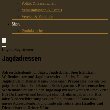
Politik & Gesellschaft
Veranstaltungen & Events
Vereine & Verbände
Shop
Produktsuche
Login / Registrieren
Jagdadressen
Adressdatenbank
für
Jäger, Jagdschüler, Sportschützen,
Waffenbesitzer und Jagdinteressierte
. Suchst Du eine
Jagdschule in Deiner Nähe
? Oder einen
Präparator
, der ein Tier
präpariert? Einen
Schießstand, Schießparcour, Büchsenmacher,
Waffenhändler
oder einen
Jagdshop
mit hochwertigen Produkten?
Bist Du Landwirt und benötigst einen
Drohnenpiloten
zur
Kitz-
oder Niederwildrettung
vor der Frühjahrsmahd? Dann nutze
unsere Adressdatenbank und
finde alle relevanten Händler und
Dienstleister in Deiner Nähe
.