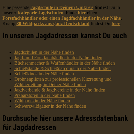
Eine passende
Jagdschule in Deinem Umkreis
findest
Du in
unserer
Kategorie Jagdschulen
. Finde
hier
einen
Forstfachhändler oder einen Jagdfachhändler in der Nähe
.
Knapp
80 Wildparks aus ganz Deutschland
findest Du
hier
.
In unseren Jagdadressen kannst Du auch
Jagdschulen in der Nähe finden
Jagd- und Forstfachhändler in der Nähe finden
Büchsenmacher & Waffenhändler in der Nähe finden
Schießstände & Schießparcours in der Nähe finden
Schießkinos in der Nähe finden
Drohnenpiloten zur professionellen Kitzrettung und
Wildtierrettung in Deiner Nähe finden
Jagdverbände & Jagdvereine in der Nähe finden
Präparatoren in der Nähe finden
Wildparks in der Nähe finden
Schwarzwildgatter in der Nähe finden
Durchsuche hier unsere Adressdatenbank
für Jagdadressen