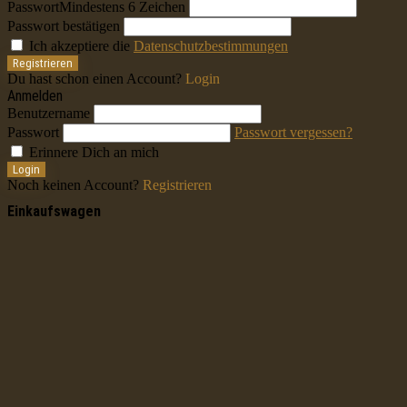
Passwort
Mindestens 6 Zeichen
Passwort bestätigen
Ich akzeptiere die
Datenschutzbestimmungen
Registrieren
Du hast schon einen Account?
Login
Anmelden
Benutzername
Passwort
Passwort vergessen?
Erinnere Dich an mich
Login
Noch keinen Account?
Registrieren
Einkaufswagen