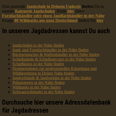
Eine passende
Jagdschule in Deinem Umkreis
findest
Du in
unserer
Kategorie Jagdschulen
. Finde
hier
einen
Forstfachhändler oder einen Jagdfachhändler in der Nähe
.
Knapp
80 Wildparks aus ganz Deutschland
findest Du
hier
.
In unseren Jagdadressen kannst Du auch
Jagdschulen in der Nähe finden
Jagd- und Forstfachhändler in der Nähe finden
Büchsenmacher & Waffenhändler in der Nähe finden
Schießstände & Schießparcours in der Nähe finden
Schießkinos in der Nähe finden
Drohnenpiloten zur professionellen Kitzrettung und
Wildtierrettung in Deiner Nähe finden
Jagdverbände & Jagdvereine in der Nähe finden
Präparatoren in der Nähe finden
Wildparks in der Nähe finden
Schwarzwildgatter in der Nähe finden
Durchsuche hier unsere Adressdatenbank
für Jagdadressen