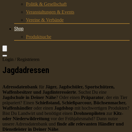
Politik & Gesellschaft
Veranstaltungen & Events
Vereine & Verbände
Shop
Produktsuche
Login / Registrieren
Jagdadressen
Adressdatenbank
für
Jäger, Jagdschüler, Sportschützen,
Waffenbesitzer und Jagdinteressierte
. Suchst Du eine
Jagdschule in Deiner Nähe
? Oder einen
Präparator
, der ein Tier
präpariert? Einen
Schießstand, Schießparcour, Büchsenmacher,
Waffenhändler
oder einen
Jagdshop
mit hochwertigen Produkten?
Bist Du Landwirt und benötigst einen
Drohnenpiloten
zur
Kitz-
oder Niederwildrettung
vor der Frühjahrsmahd? Dann nutze
unsere Adressdatenbank und
finde alle relevanten Händler und
Dienstleister in Deiner Nähe
.