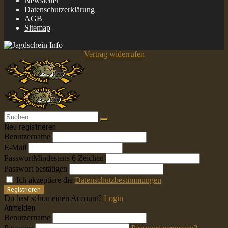
Newsletter
Datenschutzerklärung
AGB
Sitemap
Vertrag widerrufen
Neu registrieren
Benutzername
E-Mail
Passwort
Mindestens 6 Zeichen
Passwort bestätigen
Ich akzeptiere die
Datenschutzbestimmungen
Registrieren
Du hast schon einen Account?
Login
Anmelden
Benutzername