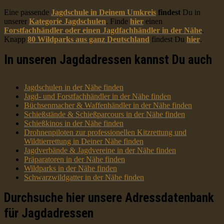
Eine passende
Jagdschule in Deinem Umkreis
findest
Du in
unserer
Kategorie Jagdschulen
. Finde
hier
einen
Forstfachhändler oder einen Jagdfachhändler in der Nähe
.
Knapp
80 Wildparks aus ganz Deutschland
findest Du
hier
.
In unseren Jagdadressen kannst Du auch
Jagdschulen in der Nähe finden
Jagd- und Forstfachhändler in der Nähe finden
Büchsenmacher & Waffenhändler in der Nähe finden
Schießstände & Schießparcours in der Nähe finden
Schießkinos in der Nähe finden
Drohnenpiloten zur professionellen Kitzrettung und
Wildtierrettung in Deiner Nähe finden
Jagdverbände & Jagdvereine in der Nähe finden
Präparatoren in der Nähe finden
Wildparks in der Nähe finden
Schwarzwildgatter in der Nähe finden
Durchsuche hier unsere Adressdatenbank
für Jagdadressen