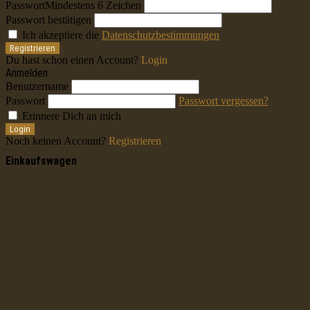
Passwort
Mindestens 6 Zeichen
Passwort bestätigen
Ich akzeptiere die
Datenschutzbestimmungen
Registrieren
Du hast schon einen Account?
Login
Anmelden
Benutzername
Passwort
Passwort vergessen?
Erinnere Dich an mich
Login
Noch keinen Account?
Registrieren
Einkaufswagen