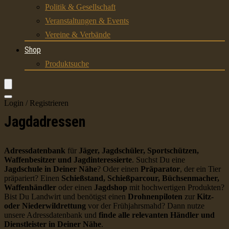
Politik & Gesellschaft
Veranstaltungen & Events
Vereine & Verbände
Shop
Produktsuche
Login / Registrieren
Jagdadressen
Adressdatenbank
für
Jäger, Jagdschüler, Sportschützen,
Waffenbesitzer und Jagdinteressierte
. Suchst Du eine
Jagdschule in Deiner Nähe
? Oder einen
Präparator
, der ein Tier
präpariert? Einen
Schießstand, Schießparcour, Büchsenmacher,
Waffenhändler
oder einen
Jagdshop
mit hochwertigen Produkten?
Bist Du Landwirt und benötigst einen
Drohnenpiloten
zur
Kitz-
oder Niederwildrettung
vor der Frühjahrsmahd? Dann nutze
unsere Adressdatenbank und
finde alle relevanten Händler und
Dienstleister in Deiner Nähe
.