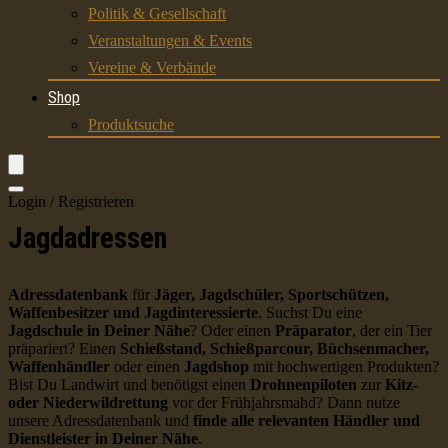
Politik & Gesellschaft
Veranstaltungen & Events
Vereine & Verbände
Shop
Produktsuche
Login / Registrieren
Jagdadressen
Adressdatenbank
für
Jäger, Jagdschüler, Sportschützen,
Waffenbesitzer und Jagdinteressierte
. Suchst Du eine
Jagdschule in Deiner Nähe
? Oder einen
Präparator
, der ein Tier
präpariert? Einen
Schießstand, Schießparcour, Büchsenmacher,
Waffenhändler
oder einen
Jagdshop
mit hochwertigen Produkten?
Bist Du Landwirt und benötigst einen
Drohnenpiloten
zur
Kitz-
oder Niederwildrettung
vor der Frühjahrsmahd? Dann nutze
unsere Adressdatenbank und
finde alle relevanten Händler und
Dienstleister in Deiner Nähe
.