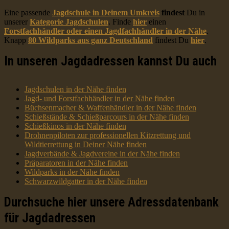
Eine passende
Jagdschule in Deinem Umkreis
findest
Du in
unserer
Kategorie Jagdschulen
. Finde
hier
einen
Forstfachhändler oder einen Jagdfachhändler in der Nähe
.
Knapp
80 Wildparks aus ganz Deutschland
findest Du
hier
.
In unseren Jagdadressen kannst Du auch
Jagdschulen in der Nähe finden
Jagd- und Forstfachhändler in der Nähe finden
Büchsenmacher & Waffenhändler in der Nähe finden
Schießstände & Schießparcours in der Nähe finden
Schießkinos in der Nähe finden
Drohnenpiloten zur professionellen Kitzrettung und
Wildtierrettung in Deiner Nähe finden
Jagdverbände & Jagdvereine in der Nähe finden
Präparatoren in der Nähe finden
Wildparks in der Nähe finden
Schwarzwildgatter in der Nähe finden
Durchsuche hier unsere Adressdatenbank
für Jagdadressen