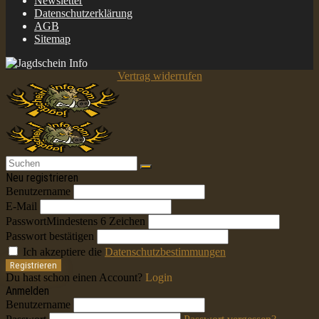
Newsletter
Datenschutzerklärung
AGB
Sitemap
Vertrag widerrufen
Neu registrieren
Benutzername
E-Mail
Passwort
Mindestens 6 Zeichen
Passwort bestätigen
Ich akzeptiere die
Datenschutzbestimmungen
Registrieren
Du hast schon einen Account?
Login
Anmelden
Benutzername