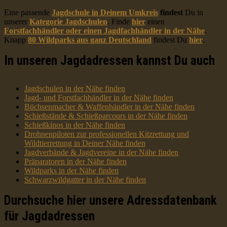
Eine passende
Jagdschule in Deinem Umkreis
findest
Du in
unserer
Kategorie Jagdschulen
. Finde
hier
einen
Forstfachhändler oder einen Jagdfachhändler in der Nähe
.
Knapp
80 Wildparks aus ganz Deutschland
findest Du
hier
.
In unseren Jagdadressen kannst Du auch
Jagdschulen in der Nähe finden
Jagd- und Forstfachhändler in der Nähe finden
Büchsenmacher & Waffenhändler in der Nähe finden
Schießstände & Schießparcours in der Nähe finden
Schießkinos in der Nähe finden
Drohnenpiloten zur professionellen Kitzrettung und
Wildtierrettung in Deiner Nähe finden
Jagdverbände & Jagdvereine in der Nähe finden
Präparatoren in der Nähe finden
Wildparks in der Nähe finden
Schwarzwildgatter in der Nähe finden
Durchsuche hier unsere Adressdatenbank
für Jagdadressen