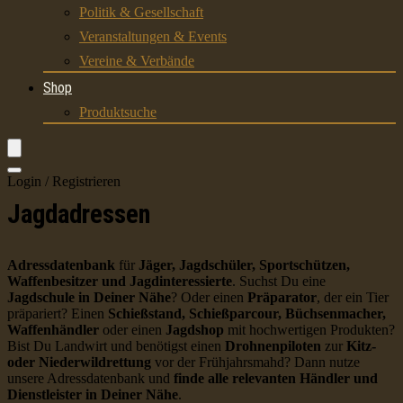
Politik & Gesellschaft
Veranstaltungen & Events
Vereine & Verbände
Shop
Produktsuche
Login / Registrieren
Jagdadressen
Adressdatenbank
für
Jäger, Jagdschüler, Sportschützen,
Waffenbesitzer und Jagdinteressierte
. Suchst Du eine
Jagdschule in Deiner Nähe
? Oder einen
Präparator
, der ein Tier
präpariert? Einen
Schießstand, Schießparcour, Büchsenmacher,
Waffenhändler
oder einen
Jagdshop
mit hochwertigen Produkten?
Bist Du Landwirt und benötigst einen
Drohnenpiloten
zur
Kitz-
oder Niederwildrettung
vor der Frühjahrsmahd? Dann nutze
unsere Adressdatenbank und
finde alle relevanten Händler und
Dienstleister in Deiner Nähe
.