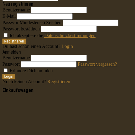
Neu registrieren
Benutzername
E-Mail
Passwort
Mindestens 6 Zeichen
Passwort bestätigen
Ich akzeptiere die
Datenschutzbestimmungen
Registrieren
Du hast schon einen Account?
Login
Anmelden
Benutzername
Passwort
Passwort vergessen?
Erinnere Dich an mich
Login
Noch keinen Account?
Registrieren
Einkaufswagen