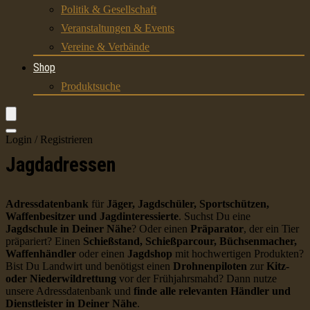
Politik & Gesellschaft
Veranstaltungen & Events
Vereine & Verbände
Shop
Produktsuche
Login / Registrieren
Jagdadressen
Adressdatenbank
für
Jäger, Jagdschüler, Sportschützen,
Waffenbesitzer und Jagdinteressierte
. Suchst Du eine
Jagdschule in Deiner Nähe
? Oder einen
Präparator
, der ein Tier
präpariert? Einen
Schießstand, Schießparcour, Büchsenmacher,
Waffenhändler
oder einen
Jagdshop
mit hochwertigen Produkten?
Bist Du Landwirt und benötigst einen
Drohnenpiloten
zur
Kitz-
oder Niederwildrettung
vor der Frühjahrsmahd? Dann nutze
unsere Adressdatenbank und
finde alle relevanten Händler und
Dienstleister in Deiner Nähe
.