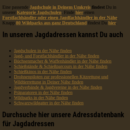
Eine passende
Jagdschule in Deinem Umkreis
findest
Du in
unserer
Kategorie Jagdschulen
. Finde
hier
einen
Forstfachhändler oder einen Jagdfachhändler in der Nähe
.
Knapp
80 Wildparks aus ganz Deutschland
findest Du
hier
.
In unseren Jagdadressen kannst Du auch
Jagdschulen in der Nähe finden
Jagd- und Forstfachhändler in der Nähe finden
Büchsenmacher & Waffenhändler in der Nähe finden
Schießstände & Schießparcours in der Nähe finden
Schießkinos in der Nähe finden
Drohnenpiloten zur professionellen Kitzrettung und
Wildtierrettung in Deiner Nähe finden
Jagdverbände & Jagdvereine in der Nähe finden
Präparatoren in der Nähe finden
Wildparks in der Nähe finden
Schwarzwildgatter in der Nähe finden
Durchsuche hier unsere Adressdatenbank
für Jagdadressen