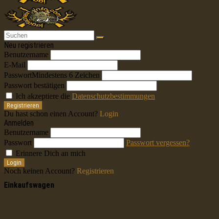
Neu registrieren
Benutzername
E-Mail
Passwort
Mindestens 6 Zeichen
Passwort bestätigen
Ich akzeptiere die
Datenschutzbestimmungen
Registrieren
Du hast schon einen Account?
Login
Anmelden
Benutzername
Passwort
Passwort vergessen?
Erinnere Dich an mich
Login
Noch keinen Account?
Registrieren
Einkaufswagen