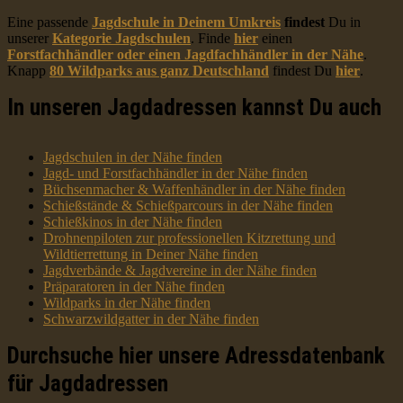
Eine passende
Jagdschule in Deinem Umkreis
findest
Du in
unserer
Kategorie Jagdschulen
. Finde
hier
einen
Forstfachhändler oder einen Jagdfachhändler in der Nähe
.
Knapp
80 Wildparks aus ganz Deutschland
findest Du
hier
.
In unseren Jagdadressen kannst Du auch
Jagdschulen in der Nähe finden
Jagd- und Forstfachhändler in der Nähe finden
Büchsenmacher & Waffenhändler in der Nähe finden
Schießstände & Schießparcours in der Nähe finden
Schießkinos in der Nähe finden
Drohnenpiloten zur professionellen Kitzrettung und
Wildtierrettung in Deiner Nähe finden
Jagdverbände & Jagdvereine in der Nähe finden
Präparatoren in der Nähe finden
Wildparks in der Nähe finden
Schwarzwildgatter in der Nähe finden
Durchsuche hier unsere Adressdatenbank
für Jagdadressen