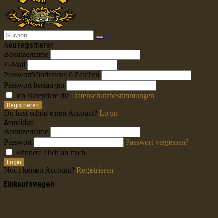
Neu registrieren
Benutzername
E-Mail
Passwort
Mindestens 6 Zeichen
Passwort bestätigen
Ich akzeptiere die
Datenschutzbestimmungen
Registrieren
Du hast schon einen Account?
Login
Anmelden
Benutzername
Passwort
Passwort vergessen?
Erinnere Dich an mich
Login
Noch keinen Account?
Registrieren
Einkaufswagen