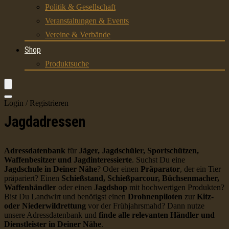
Politik & Gesellschaft
Veranstaltungen & Events
Vereine & Verbände
Shop
Produktsuche
Login / Registrieren
Jagdadressen
Adressdatenbank
für
Jäger, Jagdschüler, Sportschützen,
Waffenbesitzer und Jagdinteressierte
. Suchst Du eine
Jagdschule in Deiner Nähe
? Oder einen
Präparator
, der ein Tier
präpariert? Einen
Schießstand, Schießparcour, Büchsenmacher,
Waffenhändler
oder einen
Jagdshop
mit hochwertigen Produkten?
Bist Du Landwirt und benötigst einen
Drohnenpiloten
zur
Kitz-
oder Niederwildrettung
vor der Frühjahrsmahd? Dann nutze
unsere Adressdatenbank und
finde alle relevanten Händler und
Dienstleister in Deiner Nähe
.