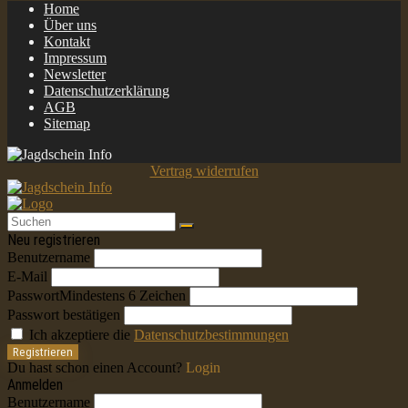
Home
Über uns
Kontakt
Impressum
Newsletter
Datenschutzerklärung
AGB
Sitemap
Vertrag widerrufen
Neu registrieren
Benutzername
E-Mail
Passwort
Mindestens 6 Zeichen
Passwort bestätigen
Ich akzeptiere die
Datenschutzbestimmungen
Registrieren
Du hast schon einen Account?
Login
Anmelden
Benutzername