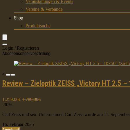
Veranstaltungen & Events
Vereine & Verbände
Shop
Produktsuche
Login / Registrieren
Absehenschnellverstellung
2
Review – Zieloptik ZEISS „Victory HT 2.5 – 
1.259,00€
1.789,00€
-30%
Carl Zeiss und sein Unternehmen Carl Zeiss wurde am 11. September 1
16. Februar 2025
Ansehen*