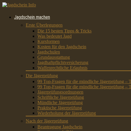
Jagdschein machen
Erste Überlegungen
Die 15 besten Tipps & Tricks
Was bedeutet Jagd
Kursformen
Kosten für den Jagdschein
Jagdschulen
Grundausstattung
Jagdhaftpflichtversicherung
Waffenrechtliche Erlaubnis
Die Jägerprüfung
99 Top-Fragen für die mündliche Jägerprüfung – T
99 Top-Fragen für die mündliche Jägerprüfung – T
Jägerprüfungsordnungen
Schriftliche Jägerprüfung
Mündliche Jägerprüfung
Praktische Jägerprüfung
Wiederholung der Jägerprüfung
Nach der Jägerprüfung
Beantragung Jagdschein