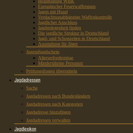
Beantragung WBK
Europäischer Feuerwaffenpass
Jagen mit Hund
Verdachtsunabhängige Waffenkontrolle
Jagdlicher Anschluss
Jagdgelegenheit finden
Die jagdliche Struktur in Deutschland
Jagd- und Schonzeiten in Deutschland
Ausstattung für Jäger
Jugendjagdschein
Alterserfordernisse
Minderjährige Personen
Prüfungsfragen übermitteln
Jagdadressen
Suche
Jagdadressen nach Bundesländern
Jagdadressen nach Kategorien
Jagdadresse hinzufügen
Jagdadressen verwalten
Jagdlexikon