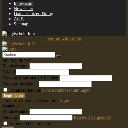
Impressum
Newsletter
Datenschutzerklärung
AGB
Sitemap
Vertrag widerrufen
Neu registrieren
Benutzername
E-Mail
Passwort
Mindestens 6 Zeichen
Passwort bestätigen
Ich akzeptiere die
Datenschutzbestimmungen
Registrieren
Du hast schon einen Account?
Login
Anmelden
Benutzername
Passwort
Passwort vergessen?
Erinnere Dich an mich