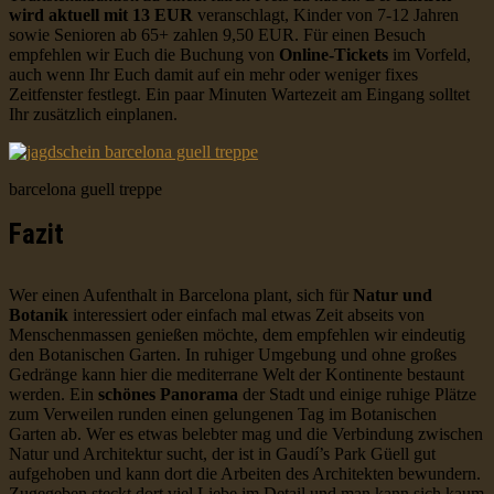
wird aktuell mit 13 EUR
veranschlagt, Kinder von 7-12 Jahren
sowie Senioren ab 65+ zahlen 9,50 EUR. Für einen Besuch
empfehlen wir Euch die Buchung von
Online-Tickets
im Vorfeld,
auch wenn Ihr Euch damit auf ein mehr oder weniger fixes
Zeitfenster festlegt. Ein paar Minuten Wartezeit am Eingang solltet
Ihr zusätzlich einplanen.
barcelona guell treppe
Fazit
Wer einen Aufenthalt in Barcelona plant, sich für
Natur und
Botanik
interessiert oder einfach mal etwas Zeit abseits von
Menschenmassen genießen möchte, dem empfehlen wir eindeutig
den Botanischen Garten. In ruhiger Umgebung und ohne großes
Gedränge kann hier die mediterrane Welt der Kontinente bestaunt
werden. Ein
schönes Panorama
der Stadt und einige ruhige Plätze
zum Verweilen runden einen gelungenen Tag im Botanischen
Garten ab. Wer es etwas belebter mag und die Verbindung zwischen
Natur und Architektur sucht, der ist in Gaudí’s Park Güell gut
aufgehoben und kann dort die Arbeiten des Architekten bewundern.
Zugegeben steckt dort viel Liebe im Detail und man kann sich kaum