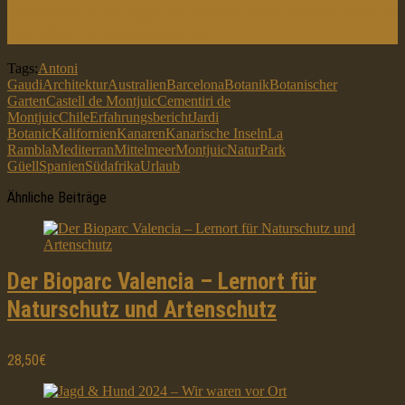
Verdachtsunabhängige Waffenkontrolle - Was ist das und
was müsst Ihr dabei beachten
Tags:
Antoni
Gaudi
Architektur
Australien
Barcelona
Botanik
Botanischer
Garten
Castell de Montjuic
Cementiri de
Montjuic
Chile
Erfahrungsbericht
Jardi
Botanic
Kalifornien
Kanaren
Kanarische Inseln
La
Rambla
Mediterran
Mittelmeer
Montjuic
Natur
Park
Güell
Spanien
Südafrika
Urlaub
Ähnliche Beiträge
Der Bioparc Valencia – Lernort für
Naturschutz und Artenschutz
28,50€