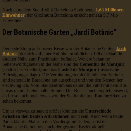
Nach aktuellem Stand zählt Barcelona Stadt heute
1,63 Millionen
Einwohner
, der Großraum Barcelona erreicht nahezu 5,7 Mio
Einwohner.
Der Botanische Garten „Jardí Botànic“
Der erste Stopp auf unserer Reise war der Botanische Garten
Jardí
Botànic
, der sich auf einer Anhöhe im südlichen Teil der Stadt in
direkter Nähe zum Frachthafen befindet. Weitere bekannte
Sehenswürdigkeiten in der Nähe sind der
Cementiri de Montjuïc
(städtischer Friedhof) und das
Castell de Montjuïc
(historische
Befestigungsanlage). Die Verbindungen mit öffentlichem Verkehr
sind generell in Barcelona gut ausgebaut und von den Kosten her
erschwinglich. Vom Stadtzentrum aus dauert die Fahrt mit dem Bus
etwas mehr als eine halbe Stunde. Der Bus ist auch empfehlenswert,
da Ihr so auch noch etwas von der Stadt mit ihren Randbezirken zu
sehen bekommt.
Um es vorweg zu sagen: größer könnten die
Unterschiede
zwischen den beiden Attraktionen
nicht sein. Auch wenn beide
Parks klar die Natur in den Vordergrund stellen, so ist der
Botanische Garten wie auch der gesamte Bezirk aktuell