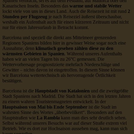
Spanien verbracht, sei es auf dem Festland, auf Mallorca oder den
Kanarischen Inseln. Besonders das
warme und stabile Wetter
lockt viele von uns in dieses Land. Auch die Reisezeit ist mit rund
2
Stunden per Flugzeug
je nach Reiseziel äußerst überschaubar,
weshalb ein Aufenthalt auch für einen kürzeren Zeitraum und nicht
nur für einen Jahresurlaub in Betracht kommt.
Barcelona und speziell die direkt ans Mittelmeer grenzenden
Regionen Spaniens bilden hier in gewisser Weise sogar noch eine
Ausnahme, denn
klimatisch gesehen zählen diese zu den
wärmsten Gebieten in Spanien
. Während unseres Aufenthalts
haben wir an vielen Tagen bis zu 26°C gemessen. Die
Wettervorhersage prognostizierte mehrfach Niederschläge und
Gewitter – nichts davon ist eingetroffen. In diesem Sinne können
wir Barcelona wettertechnisch als hervorragende Örtlichkeit
bestätigen.
Barcelona ist die
Hauptstadt von Katalonien
und die zweitgrößte
Stadt Spaniens nach Madrid. Die Stadt hat sich in den letzten Jahren
zu einem wahren Touristenmagneten entwickelt. In der
Hauptsaison von Mai bis Ende September
ist die Stadt im
wahrsten Sinne des Wortes „überbevölkert“. Besonders auf den
Hauptstraßen wie
La Rambla
kann man dies sehr deutlich sehen.
Selbst während unseres Besuchs war auf dieser Straße extrem viel
Betrieb. Wie es dort zur Hochsaison aussehen mag, kann man sich
kaum vorstellen.