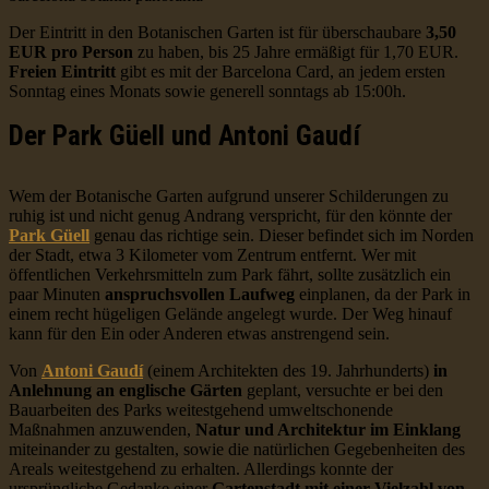
Der Eintritt in den Botanischen Garten ist für überschaubare
3,50
EUR pro Person
zu haben, bis 25 Jahre ermäßigt für 1,70 EUR.
Freien Eintritt
gibt es mit der Barcelona Card, an jedem ersten
Sonntag eines Monats sowie generell sonntags ab 15:00h.
Der Park Güell und Antoni Gaudí
Wem der Botanische Garten aufgrund unserer Schilderungen zu
ruhig ist und nicht genug Andrang verspricht, für den könnte der
Park Güell
genau das richtige sein. Dieser befindet sich im Norden
der Stadt, etwa 3 Kilometer vom Zentrum entfernt. Wer mit
öffentlichen Verkehrsmitteln zum Park fährt, sollte zusätzlich ein
paar Minuten
anspruchsvollen Laufweg
einplanen, da der Park in
einem recht hügeligen Gelände angelegt wurde. Der Weg hinauf
kann für den Ein oder Anderen etwas anstrengend sein.
Von
Antoni Gaudí
(einem Architekten des 19. Jahrhunderts)
in
Anlehnung an englische Gärten
geplant, versuchte er bei den
Bauarbeiten des Parks weitestgehend umweltschonende
Maßnahmen anzuwenden,
Natur und Architektur im Einklang
miteinander zu gestalten, sowie die natürlichen Gegebenheiten des
Areals weitestgehend zu erhalten. Allerdings konnte der
ursprüngliche Gedanke einer
Gartenstadt mit einer Vielzahl von