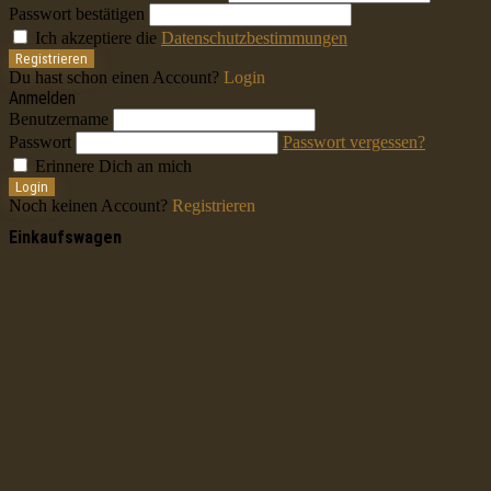
Passwort bestätigen
Ich akzeptiere die
Datenschutzbestimmungen
Registrieren
Du hast schon einen Account?
Login
Anmelden
Benutzername
Passwort
Passwort vergessen?
Erinnere Dich an mich
Login
Noch keinen Account?
Registrieren
Einkaufswagen