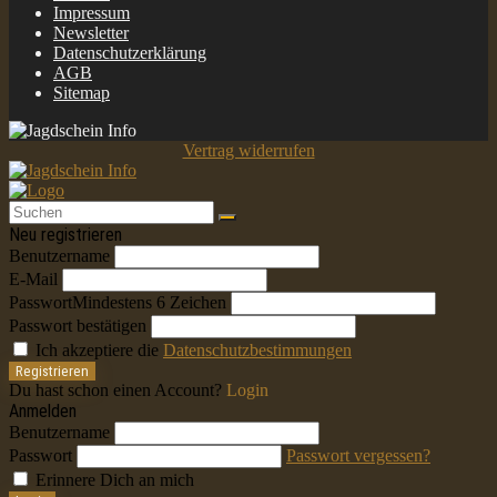
Impressum
Newsletter
Datenschutzerklärung
AGB
Sitemap
Vertrag widerrufen
Neu registrieren
Benutzername
E-Mail
Passwort
Mindestens 6 Zeichen
Passwort bestätigen
Ich akzeptiere die
Datenschutzbestimmungen
Registrieren
Du hast schon einen Account?
Login
Anmelden
Benutzername
Passwort
Passwort vergessen?
Erinnere Dich an mich