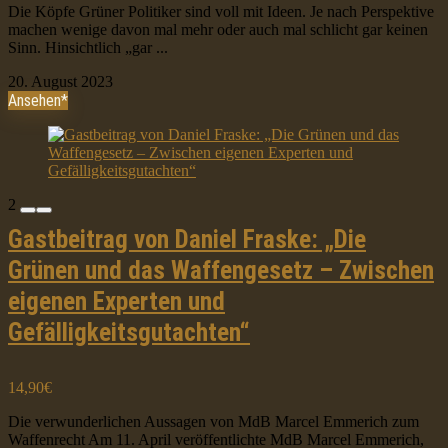
Die Köpfe Grüner Politiker sind voll mit Ideen. Je nach Perspektive
machen wenige davon mal mehr oder auch mal schlicht gar keinen
Sinn. Hinsichtlich „gar ...
20. August 2023
Ansehen*
2
Gastbeitrag von Daniel Fraske: „Die
Grünen und das Waffengesetz – Zwischen
eigenen Experten und
Gefälligkeitsgutachten“
14,90€
Die verwunderlichen Aussagen von MdB Marcel Emmerich zum
Waffenrecht Am 11. April veröffentlichte MdB Marcel Emmerich,