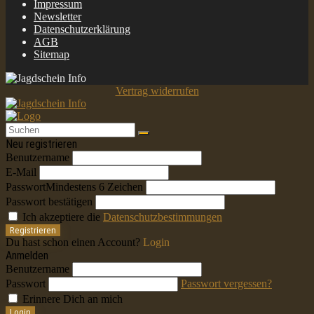
Impressum
Newsletter
Datenschutzerklärung
AGB
Sitemap
Vertrag widerrufen
Neu registrieren
Benutzername
E-Mail
Passwort
Mindestens 6 Zeichen
Passwort bestätigen
Ich akzeptiere die
Datenschutzbestimmungen
Registrieren
Du hast schon einen Account?
Login
Anmelden
Benutzername
Passwort
Passwort vergessen?
Erinnere Dich an mich
Login