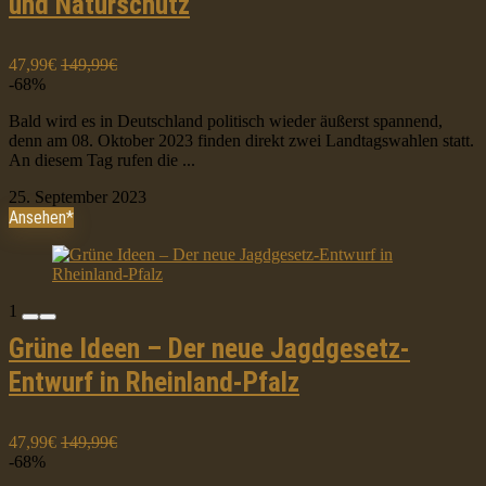
und Naturschutz
47,99€
149,99€
-68%
Bald wird es in Deutschland politisch wieder äußerst spannend,
denn am 08. Oktober 2023 finden direkt zwei Landtagswahlen statt.
An diesem Tag rufen die ...
25. September 2023
Ansehen*
1
Grüne Ideen – Der neue Jagdgesetz-
Entwurf in Rheinland-Pfalz
47,99€
149,99€
-68%