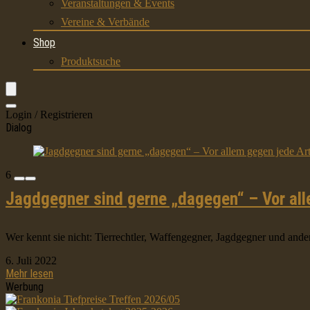
Veranstaltungen & Events
Vereine & Verbände
Shop
Produktsuche
Login / Registrieren
Dialog
6
Jagdgegner sind gerne „dagegen“ – Vor all
Wer kennt sie nicht: Tierrechtler, Waffengegner, Jagdgegner und andere
6. Juli 2022
Mehr lesen
Werbung