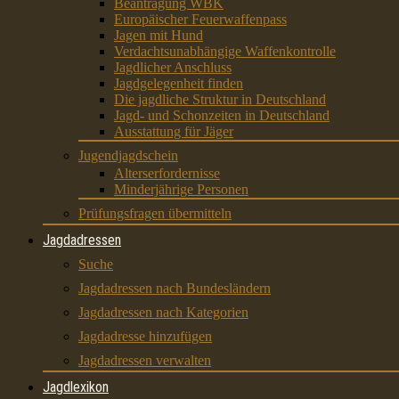
Beantragung WBK
Europäischer Feuerwaffenpass
Jagen mit Hund
Verdachtsunabhängige Waffenkontrolle
Jagdlicher Anschluss
Jagdgelegenheit finden
Die jagdliche Struktur in Deutschland
Jagd- und Schonzeiten in Deutschland
Ausstattung für Jäger
Jugendjagdschein
Alterserfordernisse
Minderjährige Personen
Prüfungsfragen übermitteln
Jagdadressen
Suche
Jagdadressen nach Bundesländern
Jagdadressen nach Kategorien
Jagdadresse hinzufügen
Jagdadressen verwalten
Jagdlexikon