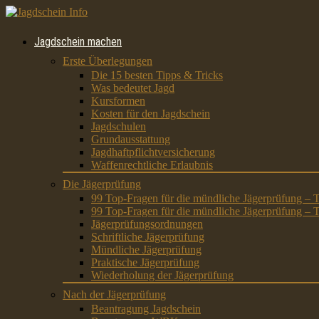
Jagdschein machen
Erste Überlegungen
Die 15 besten Tipps & Tricks
Was bedeutet Jagd
Kursformen
Kosten für den Jagdschein
Jagdschulen
Grundausstattung
Jagdhaftpflichtversicherung
Waffenrechtliche Erlaubnis
Die Jägerprüfung
99 Top-Fragen für die mündliche Jägerprüfung – T
99 Top-Fragen für die mündliche Jägerprüfung – T
Jägerprüfungsordnungen
Schriftliche Jägerprüfung
Mündliche Jägerprüfung
Praktische Jägerprüfung
Wiederholung der Jägerprüfung
Nach der Jägerprüfung
Beantragung Jagdschein