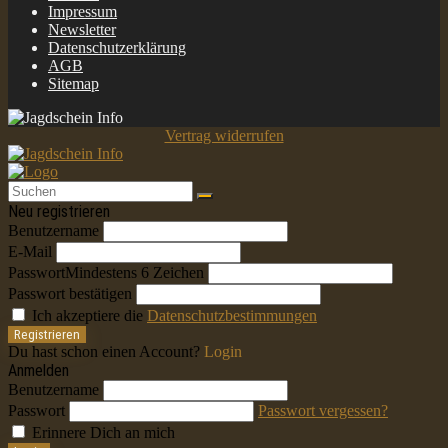
Impressum
Newsletter
Datenschutzerklärung
AGB
Sitemap
Vertrag widerrufen
Neu registrieren
Benutzername
E-Mail
Passwort
Mindestens 6 Zeichen
Passwort bestätigen
Ich akzeptiere die
Datenschutzbestimmungen
Registrieren
Du hast schon einen Account?
Login
Anmelden
Benutzername
Passwort
Passwort vergessen?
Erinnere Dich an mich