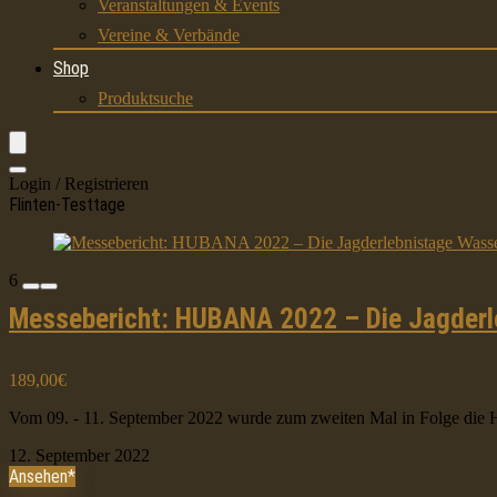
Veranstaltungen & Events
Vereine & Verbände
Shop
Produktsuche
Login / Registrieren
Flinten-Testtage
6
Messebericht: HUBANA 2022 – Die Jagderl
189,00€
Vom 09. - 11. September 2022 wurde zum zweiten Mal in Folge die 
12. September 2022
Ansehen*