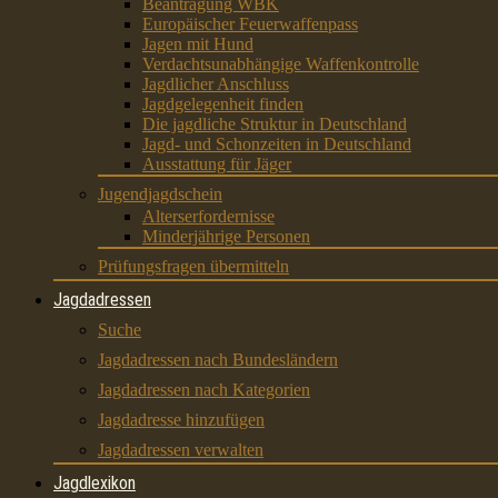
Beantragung WBK
Europäischer Feuerwaffenpass
Jagen mit Hund
Verdachtsunabhängige Waffenkontrolle
Jagdlicher Anschluss
Jagdgelegenheit finden
Die jagdliche Struktur in Deutschland
Jagd- und Schonzeiten in Deutschland
Ausstattung für Jäger
Jugendjagdschein
Alterserfordernisse
Minderjährige Personen
Prüfungsfragen übermitteln
Jagdadressen
Suche
Jagdadressen nach Bundesländern
Jagdadressen nach Kategorien
Jagdadresse hinzufügen
Jagdadressen verwalten
Jagdlexikon