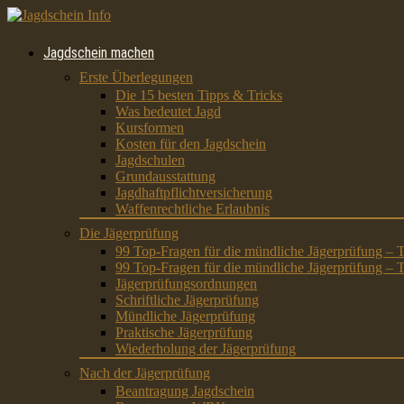
Jagdschein machen
Erste Überlegungen
Die 15 besten Tipps & Tricks
Was bedeutet Jagd
Kursformen
Kosten für den Jagdschein
Jagdschulen
Grundausstattung
Jagdhaftpflichtversicherung
Waffenrechtliche Erlaubnis
Die Jägerprüfung
99 Top-Fragen für die mündliche Jägerprüfung – T
99 Top-Fragen für die mündliche Jägerprüfung – T
Jägerprüfungsordnungen
Schriftliche Jägerprüfung
Mündliche Jägerprüfung
Praktische Jägerprüfung
Wiederholung der Jägerprüfung
Nach der Jägerprüfung
Beantragung Jagdschein