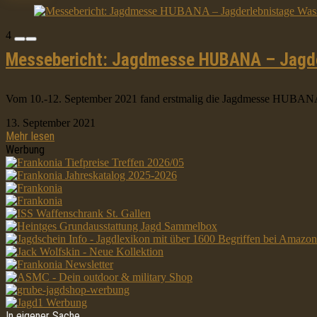
4
Messebericht: Jagdmesse HUBANA – Jagde
Vom 10.-12. September 2021 fand erstmalig die Jagdmesse HUBANA a
13. September 2021
Mehr lesen
Werbung
In eigener Sache