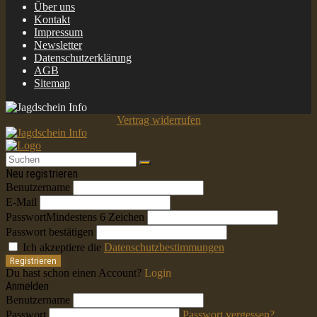
Über uns
Kontakt
Impressum
Newsletter
Datenschutzerklärung
AGB
Sitemap
Vertrag widerrufen
Neu registrieren
Benutzername
E-Mail
Passwort
Mindestens 6 Zeichen
Passwort bestätigen
Ich akzeptiere die
Datenschutzbestimmungen
Registrieren
Du hast schon einen Account?
Login
Anmelden
Benutzername
Passwort
Passwort vergessen?