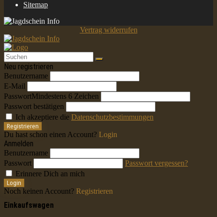
Sitemap
Vertrag widerrufen
Neu registrieren
Benutzername
E-Mail
Passwort
Mindestens 6 Zeichen
Passwort bestätigen
Ich akzeptiere die
Datenschutzbestimmungen
Registrieren
Du hast schon einen Account?
Login
Anmelden
Benutzername
Passwort
Passwort vergessen?
Erinnere Dich an mich
Login
Noch keinen Account?
Registrieren
Einkaufswagen