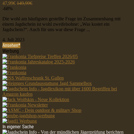
47,99€
149,99€
-68%
Die wohl am häufigsten gestellte Frage im Zusammenhang mit
einem Jagdschein ist wohl zweifelsohne: „Was kostet ein
Jagdschein?“. Auch für uns war diese Frage ...
4. Juli 2023
Ansehen*
Werbung
In eigener Sache